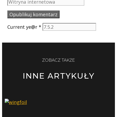
internetowa
Current ye@r
*
ZOBACZ TAKŻE
INNE ARTYKUŁY