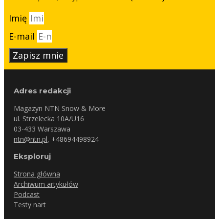
Imię
E-mail
Zapisz mnie
Adres redakcji
Magazyn NTN Snow & More
ul. Strzelecka 10A/U16
03-433 Warszawa
ntn@ntn.pl
, +48694498924
Eksploruj
Strona główna
Archiwum artykułów
Podcast
Testy nart