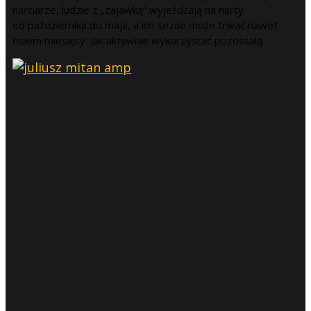
narciarze, ludzie z „zajawką” wyjeżdżają na narty
od października do maja, a ich sezon może trwać nawet
osiem miesięcy. Jak aktywnie wykorzystać pozostałą