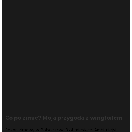
Co po zimie? Moja przygoda z wingfoilem
Sezon zimowy w Polsce trwa 3–4 miesiące. Ambitniejsi