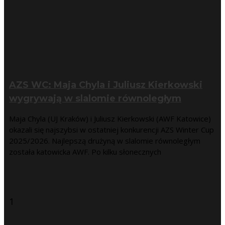
AZS WC: Maja Chyla i Juliusz Kierkowski
wygrywają w slalomie równoległym
Maja Chyla (UJ Kraków) i Juliusz Kierkowski (AWF Katowice)
okazali się najszybsi w ostatniej konkurencji AZS Winter Cup
2025/2026. Najlepszą drużyną w slalomie równoległym
została katowicka AWF. Po kilku słonecznych