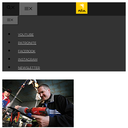
Przejdź
MENU
do
treści
MENU
YOUTUBE
PATRONITE
FACEBOOK
INSTAGRAM
NEWSLETTER