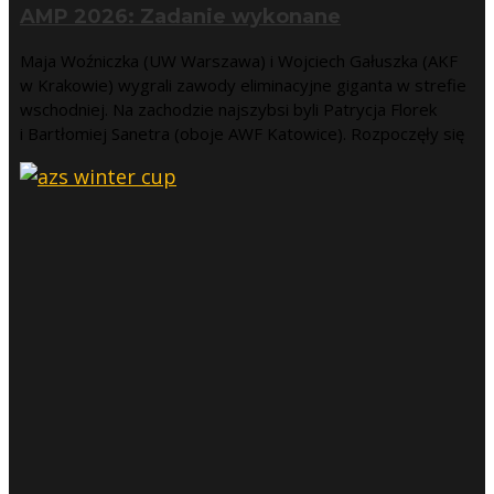
AMP 2026: Zadanie wykonane
Maja Woźniczka (UW Warszawa) i Wojciech Gałuszka (AKF
w Krakowie) wygrali zawody eliminacyjne giganta w strefie
wschodniej. Na zachodzie najszybsi byli Patrycja Florek
i Bartłomiej Sanetra (oboje AWF Katowice). Rozpoczęły się