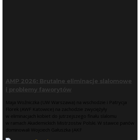
AMP 2026: Brutalne eliminacje slalomowe
i problemy faworytów
Maja Woźniczka (UW Warszawa) na wschodzie i Patrycja
Florek (AWF Katowice) na zachodzie zwyciężyły
w eliminacjach kobiet do jutrzejszego finału slalomu
w ramach Akademickich Mistrzostw Polski. W stawce panów
dominowali Wojciech Gałuszka (AKF