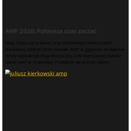
AMP 2026: Poloneza czas zacząć
Maja Chyla (UJ Kraków) oraz Bartłomiej Sanetra (AWF
Katowice) zdobyli złote medale AMP w gigancie. W slalomie
tytuły wywalczyli Maja Woźniczka (UW Warszawa) i Juliusz
Mitan (AKF w Krakowie). Podobnie jak przed rokiem