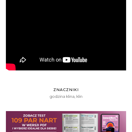
ZNACZNIKI
godzina klina
,
klin