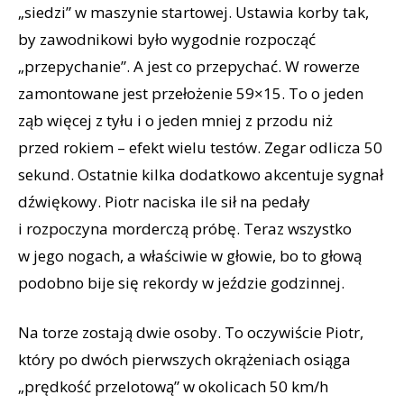
„siedzi” w maszynie startowej. Ustawia korby tak,
by zawodnikowi było wygodnie rozpocząć
„przepychanie”. A jest co przepychać. W rowerze
zamontowane jest przełożenie 59×15. To o jeden
ząb więcej z tyłu i o jeden mniej z przodu niż
przed rokiem – efekt wielu testów. Zegar odlicza 50
sekund. Ostatnie kilka dodatkowo akcentuje sygnał
dźwiękowy. Piotr naciska ile sił na pedały
i rozpoczyna morderczą próbę. Teraz wszystko
w jego nogach, a właściwie w głowie, bo to głową
podobno bije się rekordy w jeździe godzinnej.
Na torze zostają dwie osoby. To oczywiście Piotr,
który po dwóch pierwszych okrążeniach osiąga
„prędkość przelotową” w okolicach 50 km/h