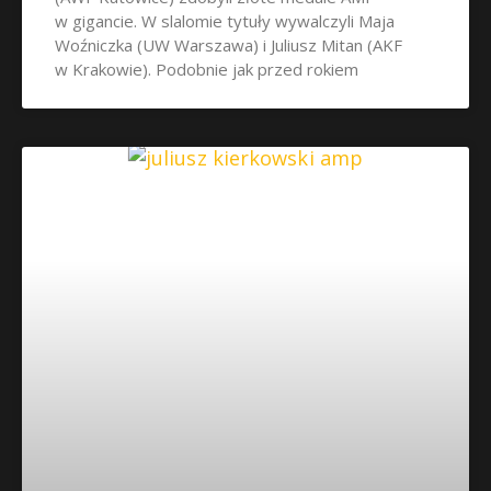
w gigancie. W slalomie tytuły wywalczyli Maja
Woźniczka (UW Warszawa) i Juliusz Mitan (AKF
w Krakowie). Podobnie jak przed rokiem