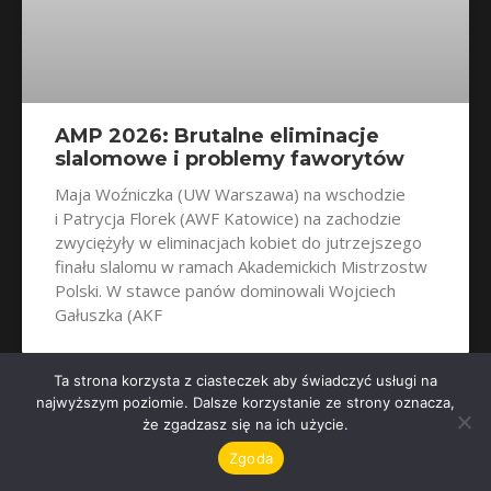
AMP 2026: Brutalne eliminacje
slalomowe i problemy faworytów
Maja Woźniczka (UW Warszawa) na wschodzie
i Patrycja Florek (AWF Katowice) na zachodzie
zwyciężyły w eliminacjach kobiet do jutrzejszego
finału slalomu w ramach Akademickich Mistrzostw
Polski. W stawce panów dominowali Wojciech
Gałuszka (AKF
Ta strona korzysta z ciasteczek aby świadczyć usługi na
najwyższym poziomie. Dalsze korzystanie ze strony oznacza,
że zgadzasz się na ich użycie.
Zgoda