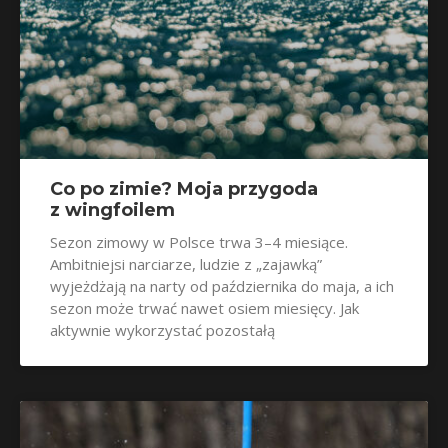
Co po zimie? Moja przygoda
z wingfoilem
Sezon zimowy w Polsce trwa 3–4 miesiące.
Ambitniejsi narciarze, ludzie z „zajawką”
wyjeżdżają na narty od października do maja, a ich
sezon może trwać nawet osiem miesięcy. Jak
aktywnie wykorzystać pozostałą