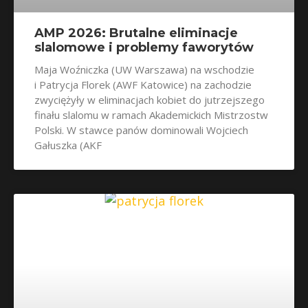
AMP 2026: Brutalne eliminacje
slalomowe i problemy faworytów
Maja Woźniczka (UW Warszawa) na wschodzie
i Patrycja Florek (AWF Katowice) na zachodzie
zwyciężyły w eliminacjach kobiet do jutrzejszego
finału slalomu w ramach Akademickich Mistrzostw
Polski. W stawce panów dominowali Wojciech
Gałuszka (AKF