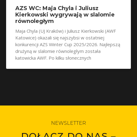
AZS WC: Maja Chyla i Juliusz
Kierkowski wygrywają w slalomie
równoległym
Maja Chyla (UJ Kraków) i Juliusz Kierkowski (AWF
Katowice) okazali się najszybsi w ostatniej
konkurencji AZS Winter Cup 2025/2026. Najlepszą
drużyną w slalomie równoległym została
katowicka AWF. Po kilku słonecznych
NEWSLETTER
DOŁĄCZ DO NAS –