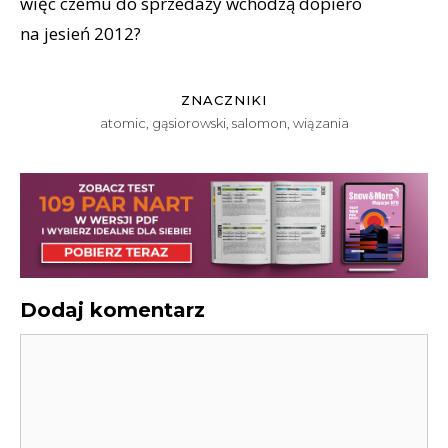
więc czemu do sprzedaży wchodzą dopiero
na jesień 2012?
ZNACZNIKI
atomic
,
gąsiorowski
,
salomon
,
wiązania
Dodaj komentarz