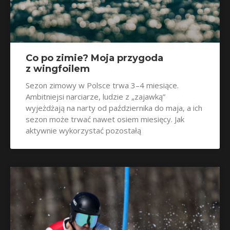
Co po zimie? Moja przygoda
z wingfoilem
Sezon zimowy w Polsce trwa 3–4 miesiące.
Ambitniejsi narciarze, ludzie z „zajawką”
wyjeżdżają na narty od października do maja, a ich
sezon może trwać nawet osiem miesięcy. Jak
aktywnie wykorzystać pozostałą