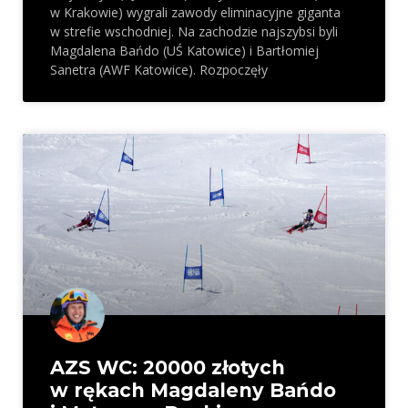
w Krakowie) wygrali zawody eliminacyjne giganta
w strefie wschodniej. Na zachodzie najszybsi byli
Magdalena Bańdo (UŚ Katowice) i Bartłomiej
Sanetra (AWF Katowice). Rozpoczęły
AZS WC: 20000 złotych
w rękach Magdaleny Bańdo