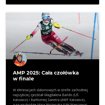
AMP 2025: Cała czołówka
w finale
W eliminacjach slalomowych w strefie zachodniej
najszybciej zjeżdżali Magdalena Bańdo (UŚ
Katowice) i Bartłomiej Sanetra (AWF Katowice),
a na wschodzie Maja Woźniczka (UW Warszawa)