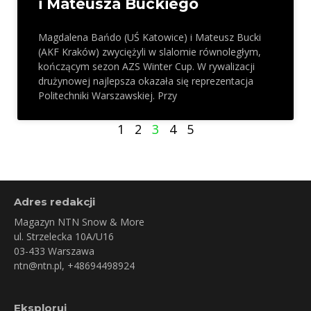
i Mateusza Buckiego
Magdalena Bańdo (UŚ Katowice) i Mateusz Bucki
(AKF Kraków) zwyciężyli w slalomie równoległym,
kończącym sezon AZS Winter Cup. W rywalizacji
drużynowej najlepsza okazała się reprezentacja
Politechniki Warszawskiej. Przy
1
2
3
4
5
Adres redakcji
Magazyn NTN Snow & More
ul. Strzelecka 10A/U16
03-433 Warszawa
ntn@ntn.pl
, +48694498924
Eksploruj