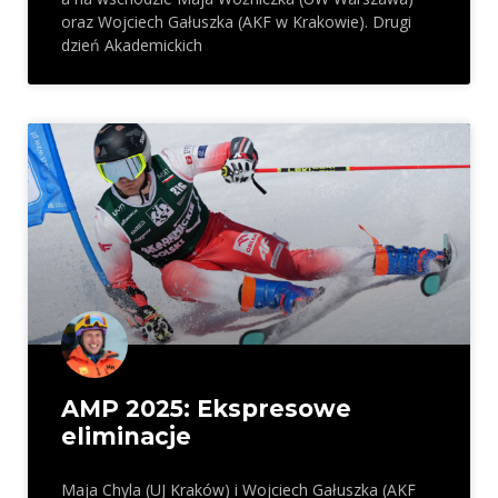
oraz Wojciech Gałuszka (AKF w Krakowie). Drugi
dzień Akademickich
AMP 2025: Ekspresowe
eliminacje
Maja Chyla (UJ Kraków) i Wojciech Gałuszka (AKF