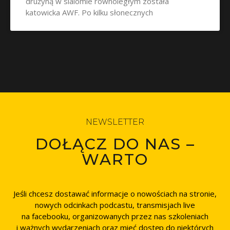
drużyną w slalomie równoległym została
katowicka AWF. Po kilku słonecznych
NEWSLETTER
DOŁĄCZ DO NAS –
WARTO
Jeśli chcesz dostawać informacje o nowościach na stronie,
nowych odcinkach podcastu, transmisjach live
na facebooku, organizowanych przez nas szkoleniach
i ważnych wydarzeniach oraz mieć dostęp do niektórych