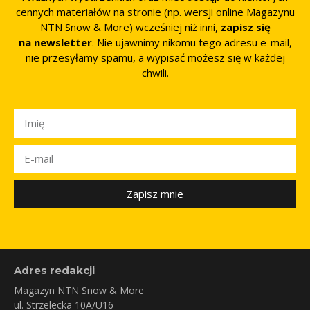
cennych materiałów na stronie (np. wersji online Magazynu
NTN Snow & More) wcześniej niż inni,
zapisz się
na newsletter
. Nie ujawnimy nikomu tego adresu e-mail,
nie przesyłamy spamu, a wypisać możesz się w każdej
chwili.
Zapisz mnie
Adres redakcji
Magazyn NTN Snow & More
ul. Strzelecka 10A/U16