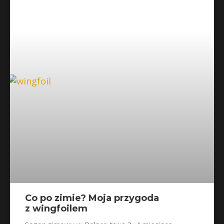
Co po zimie? Moja przygoda
z wingfoilem