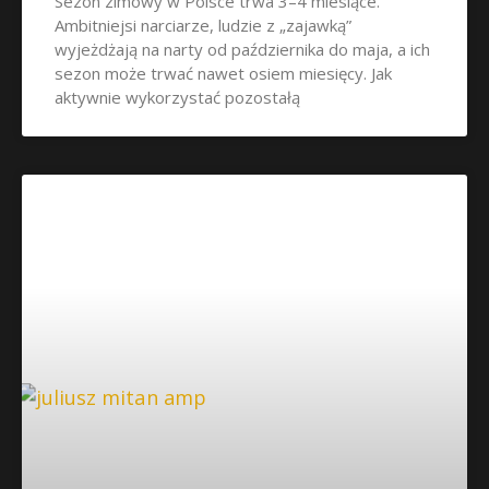
Sezon zimowy w Polsce trwa 3–4 miesiące.
Ambitniejsi narciarze, ludzie z „zajawką”
wyjeżdżają na narty od października do maja, a ich
sezon może trwać nawet osiem miesięcy. Jak
aktywnie wykorzystać pozostałą