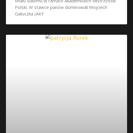
finału slalomu w ramach Akademickich Mistrzostw
Polski. W stawce panów dominowali Wojciech
Gałuszka (AKF