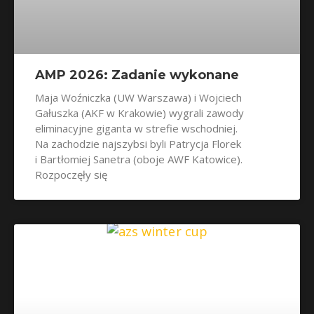
AMP 2026: Zadanie wykonane
Maja Woźniczka (UW Warszawa) i Wojciech
Gałuszka (AKF w Krakowie) wygrali zawody
eliminacyjne giganta w strefie wschodniej.
Na zachodzie najszybsi byli Patrycja Florek
i Bartłomiej Sanetra (oboje AWF Katowice).
Rozpoczęły się