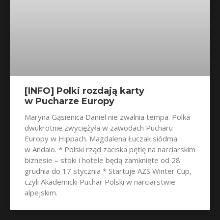
[INFO] Polki rozdają karty
w Pucharze Europy
Maryna Gąsienica Daniel nie zwalnia tempa. Polka
dwukrotnie zwyciężyła w zawodach Pucharu
Europy w Hippach. Magdalena Łuczak siódma
w Andalo. * Polski rząd zaciska pętlę na narciarskim
biznesie – stoki i hotele będą zamknięte od 28
grudnia do 17 stycznia * Startuje AZS Winter Cup,
czyli Akademicki Puchar Polski w narciarstwie
alpejskim.