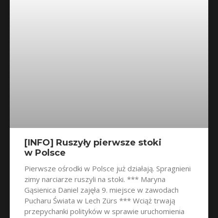
[INFO] Ruszyły pierwsze stoki
w Polsce
Pierwsze ośrodki w Polsce już działają. Spragnieni
zimy narciarze ruszyli na stoki. *** Maryna
Gąsienica Daniel zajęła 9. miejsce w zawodach
Pucharu Świata w Lech Zürs *** Wciąż trwają
przepychanki polityków w sprawie uruchomienia