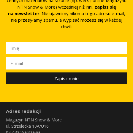
cennych materiałów na stronie (np. wersji online Magazynu
NTN Snow & More) wcześniej niż inni,
zapisz się
na newsletter
. Nie ujawnimy nikomu tego adresu e-mail,
nie przesyłamy spamu, a wypisać możesz się w każdej
chwili.
Zapisz mnie
Adres redakcji
Magazyn NTN Snow & More
ul. Strzelecka 10A/U16
03-433 Warszawa