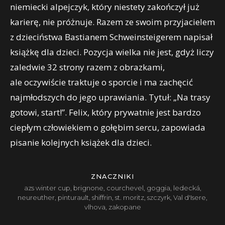
niemiecki alpejczyk, który niestety zakończył już
karierę, nie próżnuje. Razem ze swoim przyjacielem
z dzieciństwa Bastianem Schweinsteigerem napisał
książkę dla dzieci. Pozycja wielka nie jest, gdyż liczy
zaledwie 32 strony razem z obrazkami,
ale oczywiście traktuje o sporcie i ma zachęcić
najmłodszych do jego uprawiania. Tytuł: „Na trasy
gotowi, start!”. Felix, który prywatnie jest bardzo
ciepłym człowiekiem o gołębim sercu, zapowiada
pisanie kolejnych książek dla dzieci.
ZNACZNIKI
azs winter cup
,
brignone
,
courchevel
,
goggia
,
ledecká
,
neureuther
,
pinturault
,
shiffrin
,
st. moritz
,
szczyrk
,
Val d'Isere
,
vlhova
,
zakopane