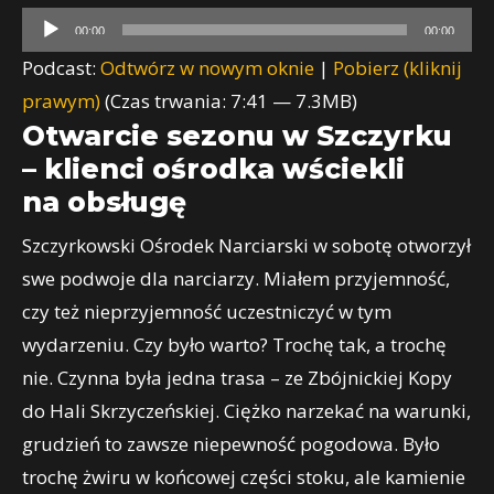
Odtwarzacz
00:00
00:00
plików
Podcast:
Odtwórz w nowym oknie
|
Pobierz (kliknij
dźwiękowych
prawym)
(Czas trwania: 7:41 — 7.3MB)
Otwarcie sezonu w Szczyrku
– klienci ośrodka wściekli
na obsługę
Szczyrkowski Ośrodek Narciarski w sobotę otworzył
swe podwoje dla narciarzy. Miałem przyjemność,
czy też nieprzyjemność uczestniczyć w tym
wydarzeniu. Czy było warto? Trochę tak, a trochę
nie. Czynna była jedna trasa – ze Zbójnickiej Kopy
do Hali Skrzyczeńskiej. Ciężko narzekać na warunki,
grudzień to zawsze niepewność pogodowa. Było
trochę żwiru w końcowej części stoku, ale kamienie