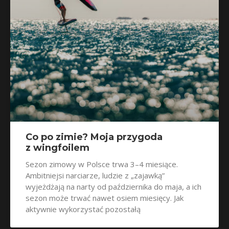
Co po zimie? Moja przygoda
z wingfoilem
Sezon zimowy w Polsce trwa 3–4 miesiące.
Ambitniejsi narciarze, ludzie z „zajawką”
wyjeżdżają na narty od października do maja, a ich
sezon może trwać nawet osiem miesięcy. Jak
aktywnie wykorzystać pozostałą