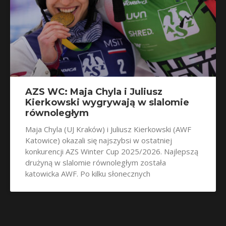
AZS WC: Maja Chyla i Juliusz
Kierkowski wygrywają w slalomie
równoległym
Maja Chyla (UJ Kraków) i Juliusz Kierkowski (AWF
Katowice) okazali się najszybsi w ostatniej
konkurencji AZS Winter Cup 2025/2026. Najlepszą
drużyną w slalomie równoległym została
katowicka AWF. Po kilku słonecznych