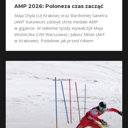
AMP 2026: Poloneza czas zacząć
Maja Chyla (UJ Kraków) oraz Bartłomiej Sanetra
(AWF Katowice) zdobyli złote medale AMP
w gigancie. W slalomie tytuły wywalczyli Maja
Woźniczka (UW Warszawa) i Juliusz Mitan (AKF
w Krakowie). Podobnie jak przed rokiem