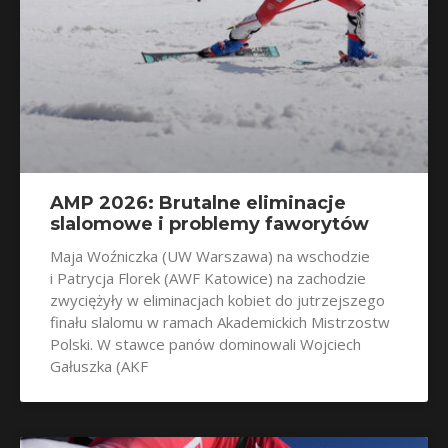
AMP 2026: Brutalne eliminacje
slalomowe i problemy faworytów
Maja Woźniczka (UW Warszawa) na wschodzie
i Patrycja Florek (AWF Katowice) na zachodzie
zwyciężyły w eliminacjach kobiet do jutrzejszego
finału slalomu w ramach Akademickich Mistrzostw
Polski. W stawce panów dominowali Wojciech
Gałuszka (AKF