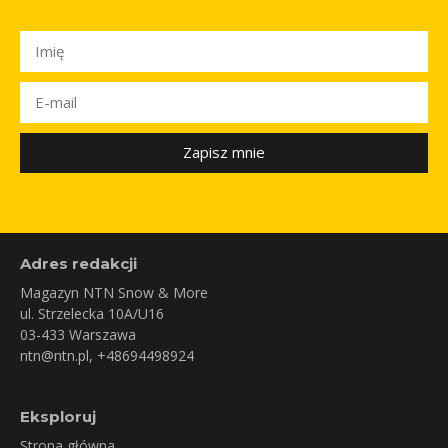
Zapisz mnie
Adres redakcji
Magazyn NTN Snow & More
ul. Strzelecka 10A/U16
03-433 Warszawa
ntn@ntn.pl
, +48694498924
Eksploruj
Strona główna