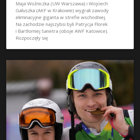
Maja Woźniczka (UW Warszawa) i Wojciech
Gałuszka (AKF w Krakowie) wygrali zawody
eliminacyjne giganta w strefie wschodniej.
Na zachodzie najszybsi byli Patrycja Florek
i Bartłomiej Sanetra (oboje AWF Katowice).
Rozpoczęły się