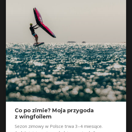
Co po zimie? Moja przygoda
z wingfoilem
Sezon zimowy w Polsce trwa 3–4 miesiące.