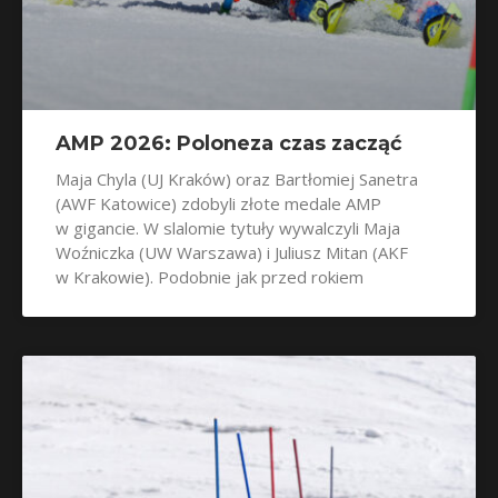
AMP 2026: Poloneza czas zacząć
Maja Chyla (UJ Kraków) oraz Bartłomiej Sanetra
(AWF Katowice) zdobyli złote medale AMP
w gigancie. W slalomie tytuły wywalczyli Maja
Woźniczka (UW Warszawa) i Juliusz Mitan (AKF
w Krakowie). Podobnie jak przed rokiem