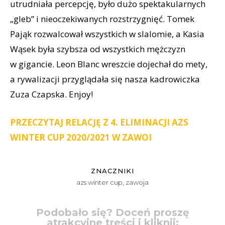
utrudniała percepcję, było dużo spektakularnych
„gleb” i nieoczekiwanych rozstrzygnięć. Tomek
Pająk rozwalcował wszystkich w slalomie, a Kasia
Wąsek była szybsza od wszystkich mężczyzn
w gigancie. Leon Blanc wreszcie dojechał do mety,
a rywalizacji przyglądała się nasza kadrowiczka
Zuza Czapska. Enjoy!
PRZECZYTAJ RELACJĘ Z 4. ELIMINACJI AZS
WINTER CUP 2020/2021 W ZAWOI
ZNACZNIKI
azs winter cup
,
zawoja
Podobało się? Doceń proszę
atrakcyjne treści i kliknij: