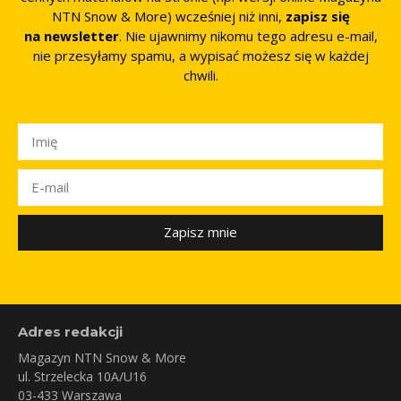
NTN Snow & More) wcześniej niż inni,
zapisz się
na newsletter
. Nie ujawnimy nikomu tego adresu e-mail,
nie przesyłamy spamu, a wypisać możesz się w każdej
chwili.
Zapisz mnie
Adres redakcji
Magazyn NTN Snow & More
ul. Strzelecka 10A/U16
03-433 Warszawa