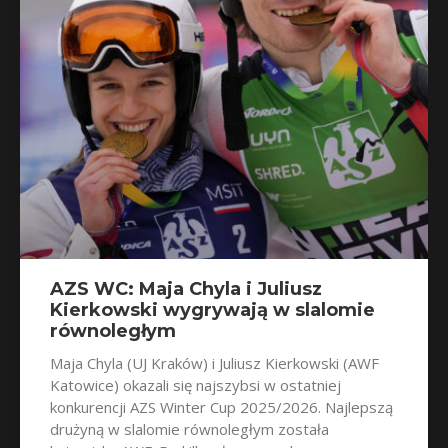
AZS WC: Maja Chyla i Juliusz
Kierkowski wygrywają w slalomie
równoległym
Maja Chyla (UJ Kraków) i Juliusz Kierkowski (AWF
Katowice) okazali się najszybsi w ostatniej
konkurencji AZS Winter Cup 2025/2026. Najlepszą
drużyną w slalomie równoległym została