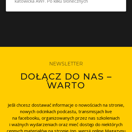
katowicka AWF. Po kilku słonecznych
NEWSLETTER
DOŁĄCZ DO NAS –
WARTO
Jeśli chcesz dostawać informacje o nowościach na stronie,
nowych odcinkach podcastu, transmisjach live
na facebooku, organizowanych przez nas szkoleniach
i ważnych wydarzeniach oraz mieć dostęp do niektórych
cennych materiałów na stronie (np. wersji online Magazynu