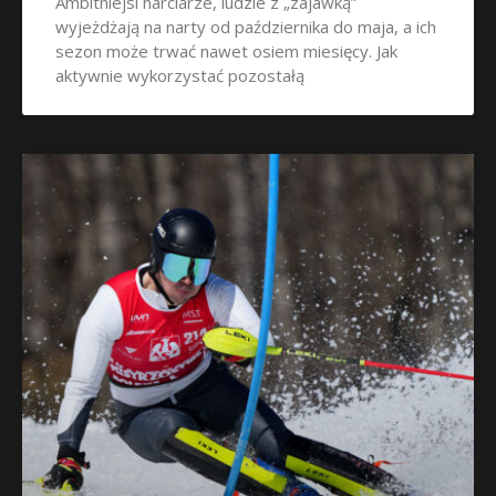
Ambitniejsi narciarze, ludzie z „zajawką”
wyjeżdżają na narty od października do maja, a ich
sezon może trwać nawet osiem miesięcy. Jak
aktywnie wykorzystać pozostałą