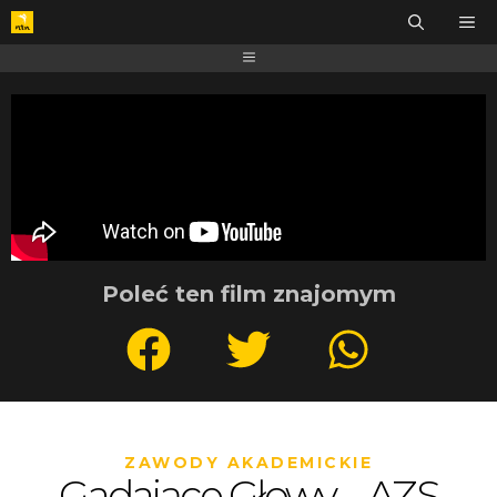
Poleć ten film znajomym
ZAWODY AKADEMICKIE
Gadające Głowy – AZS