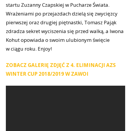
startu Zuzanny Czapskiej w Pucharze Świata.
Wrażeniami po przejazdach dzielą się zwycięzcy
pierwszej oraz drugiej piętnastki, Tomasz Pająk
zdradza sekret wyciszenia się przed walką, a Iwona
Kohut opowiada o swoim ulubionym święcie
w ciągu roku. Enjoy!
ZOBACZ GALERIĘ ZDJĘĆ Z 4. ELIMINACJI AZS
WINTER CUP 2018/2019 W ZAWOI