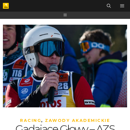
RACING
,
ZAWODY AKADEMICKIE
Gadające Głowy – AZS