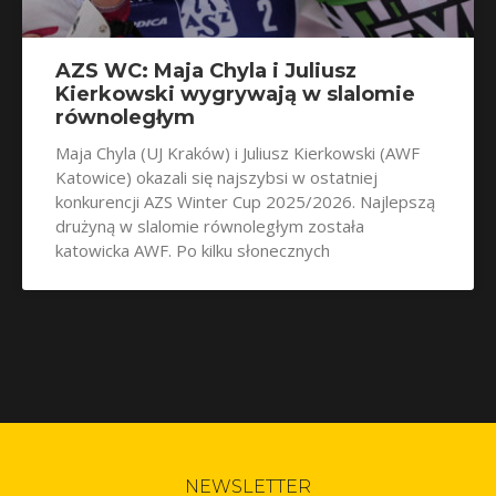
AZS WC: Maja Chyla i Juliusz
Kierkowski wygrywają w slalomie
równoległym
Maja Chyla (UJ Kraków) i Juliusz Kierkowski (AWF
Katowice) okazali się najszybsi w ostatniej
konkurencji AZS Winter Cup 2025/2026. Najlepszą
drużyną w slalomie równoległym została
katowicka AWF. Po kilku słonecznych
NEWSLETTER