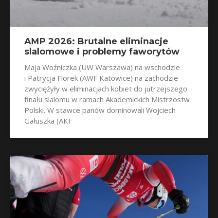
AMP 2026: Brutalne eliminacje
slalomowe i problemy faworytów
Maja Woźniczka (UW Warszawa) na wschodzie
i Patrycja Florek (AWF Katowice) na zachodzie
zwyciężyły w eliminacjach kobiet do jutrzejszego
finału slalomu w ramach Akademickich Mistrzostw
Polski. W stawce panów dominowali Wojciech
Gałuszka (AKF