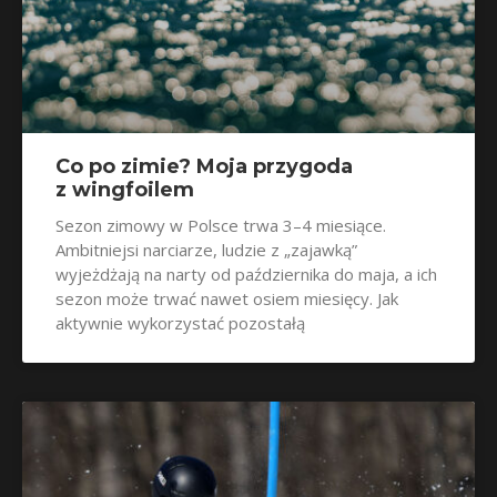
Co po zimie? Moja przygoda
z wingfoilem
Sezon zimowy w Polsce trwa 3–4 miesiące.
Ambitniejsi narciarze, ludzie z „zajawką”
wyjeżdżają na narty od października do maja, a ich
sezon może trwać nawet osiem miesięcy. Jak
aktywnie wykorzystać pozostałą