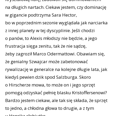
na długich nartach. Ciekaw jestem, czy dominację
w gigancie podtrzyma Sara Hector,
bo w poprzednim sezonie wyglądała jak narciarka
z innej planety w tej dyscyplinie. Jeśli chodzi
o panów, to Alexis młodszy nie będzie, a jego
frustracja sięga zenitu, tak że nie sądzę,
żeby zagroził Marco Odermattowi. Obawiam się,
że genialny Szwajcar może zabetonować
rywalizację w generalce na kolejne długie lata, jak
kiedyś pewien dzik spod Salzburga. Skoro
o Hirscherze mowa, to może on i jego sprzęt
pomogą odzyskać pełnię blasku Kristoffersenowi?
Bardzo jestem ciekaw, ale tak się składa, że sprzęt
to jedno, a chłodna głowa to drugie, a z tym
u Henrika słabiutko.