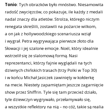
Tonio
: Tych obrazków było mnóstwo. Niesamowita
radość zwycięzców, co pokazuje, ile każdy z medali
nadal znaczy dla atletów. Strolza, którego niczym
renegata skreślili, zostawili na pożarcie wilkom,
a on jak z hollywoodzkiego scenariusza wziął
i wygrał. Petra wygrywająca pierwsze złoto dla
Słowacji i jej szalone emocje. Noël, który idealnie
wstrzelił się ze slalomową formą. Nasi
reprezentanci, którzy fajnie wyglądali na tych
dziwnych chińskich trasach (trzy Polki w Top 30)
i w końcu Michał Jasiczek zawinięty w kołderkę
na mecie. Niestety zapamiętam jeszcze zagarnięcie
show przez Shiffrin. Tyle się tam przecież działo,
tyle dziewczyn wygrywało, przełamywało się,
a wszystkie reflektory na nią – no cóż, takie są realia