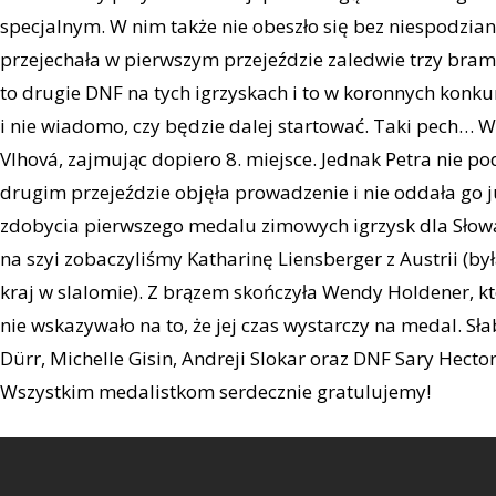
specjalnym. W nim także nie obeszło się bez niespodzia
przejechała w pierwszym przejeździe zaledwie trzy bramki
to drugie DNF na tych igrzyskach i to w koronnych konk
i nie wiadomo, czy będzie dalej startować. Taki pech… W
Vlhová, zajmując dopiero 8. miejsce. Jednak Petra nie 
drugim przejeździe objęła prowadzenie i nie oddała go 
zdobycia pierwszego medalu zimowych igrzysk dla Słow
na szyi zobaczyliśmy Katharinę Liensberger z Austrii (by
kraj w slalomie). Z brązem skończyła Wendy Holdener, kt
nie wskazywało na to, że jej czas wystarczy na medal. S
Dürr, Michelle Gisin, Andreji Slokar oraz DNF Sary Hecto
Wszystkim medalistkom serdecznie gratulujemy!