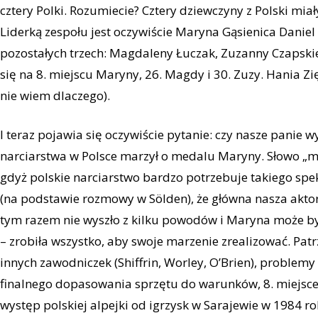
cztery Polki. Rozumiecie? Cztery dziewczyny z Polski mia
Liderką zespołu jest oczywiście Maryna Gąsienica Daniel i
pozostałych trzech: Magdaleny Łuczak, Zuzanny Czapski
się na 8. miejscu Maryny, 26. Magdy i 30. Zuzy. Hania Zi
nie wiem dlaczego).
I teraz pojawia się oczywiście pytanie: czy nasze panie w
narciarstwa w Polsce marzył o medalu Maryny. Słowo „mar
gdyż polskie narciarstwo bardzo potrzebuje takiego sp
(na podstawie rozmowy w Sölden), że główna nasza aktor
tym razem nie wyszło z kilku powodów i Maryna może 
– zrobiła wszystko, aby swoje marzenie zrealizować. Pa
innych zawodniczek (Shiffrin, Worley, O’Brien), problemy
finalnego dopasowania sprzętu do warunków, 8. miejsce n
występ polskiej alpejki od igrzysk w Sarajewie w 1984 