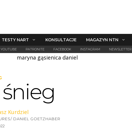
TESTY NART
KONSULTACJE
MAGAZYN NTN
YOUTUBE
PATRONITE
FACEBOOK
INSTAGRAM
NEWSLETTER
G
 śnieg
URES/ DANIEL GOETZHABER
022