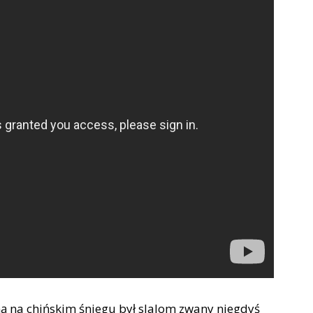
ą na chińskim śniegu był slalom zwany niegdyś