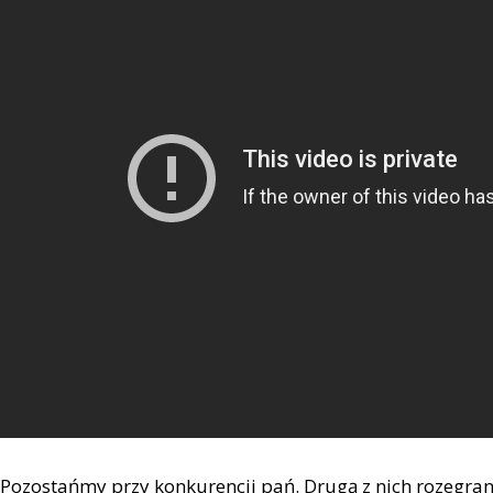
Pozostańmy przy konkurencji pań. Drugą z nich rozegran