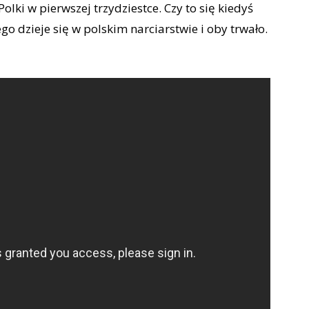
Polki w pierwszej trzydziestce. Czy to się kiedyś
o dzieje się w polskim narciarstwie i oby trwało.