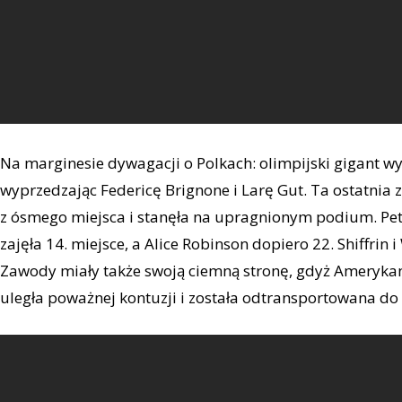
Na marginesie dywagacji o Polkach: olimpijski gigant wy
wyprzedzając Federicę Brignone i Larę Gut. Ta ostatnia 
z ósmego miejsca i stanęła na upragnionym podium. Petr
zajęła 14. miejsce, a Alice Robinson dopiero 22. Shiffrin
Zawody miały także swoją ciemną stronę, gdyż Amerykan
uległa poważnej kontuzji i została odtransportowana do 