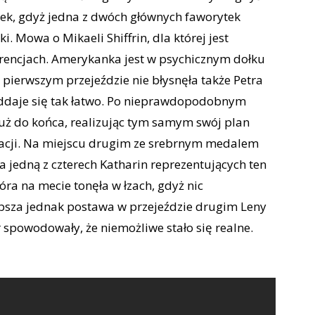
nek, gdyż jedna z dwóch głównych faworytek
. Mowa o Mikaeli Shiffrin, dla której jest
urencjach. Amerykanka jest w psychicznym dołku
 pierwszym przejeździe nie błysnęła także Petra
poddaje się tak łatwo. Po nieprawdopodobnym
już do końca, realizując tym samym swój plan
acji. Na miejscu drugim ze srebrnym medalem
ła jedną z czterech Katharin reprezentujących ten
óra na mecie tonęła w łzach, gdyż nic
łabsza jednak postawa w przejeździe drugim Leny
r spowodowały, że niemożliwe stało się realne.