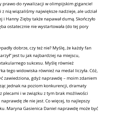
ły prawo do rywalizacji w olimpijskim gigancie!
 z nią wiązaliśmy największe nadzieje, ale udział
ej i Hanny Zięby także napawał dumą. Skończyło
ęba ostatecznie nie wystartowała (do tej pory
ypadły dobrze, czy też nie? Myślę, że każdy fan
zył” jest tu jak najbardziej na miejscu,
ektakularnego sukcesu. Myślę również
ka tego widowiska również na medal liczyła. Cóż,
być zawiedziona, gdyż naprawdę – moim zdaniem
trząc jednak na poziom konkurencji, dramaty
 z plecami i w związku z tym brak możliwości
aprawdę złe nie jest. Co więcej, to najlepszy
roku. Maryna Gasienica Daniel naprawdę może być