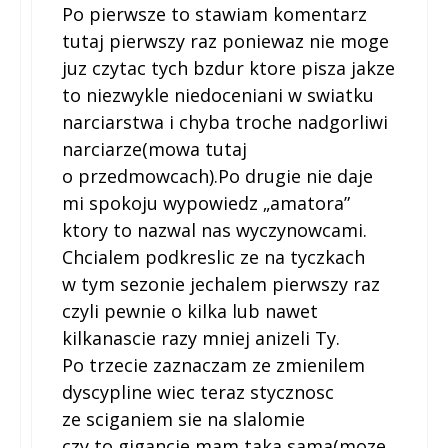
Po pierwsze to stawiam komentarz
tutaj pierwszy raz poniewaz nie moge
juz czytac tych bzdur ktore pisza jakze
to niezwykle niedoceniani w swiatku
narciarstwa i chyba troche nadgorliwi
narciarze(mowa tutaj
o przedmowcach).Po drugie nie daje
mi spokoju wypowiedz „amatora”
ktory to nazwal nas wyczynowcami.
Chcialem podkreslic ze na tyczkach
w tym sezonie jechalem pierwszy raz
czyli pewnie o kilka lub nawet
kilkanascie razy mniej anizeli Ty.
Po trzecie zaznaczam ze zmienilem
dyscypline wiec teraz stycznosc
ze sciganiem sie na slalomie
czy to gigancie mam taka sama(moze