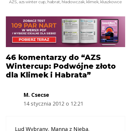
AZS
,
azs winter cup
,
habrat
,
hładowczak
,
klimek
,
kluszkowce
46 komentarzy do “AZS
Wintercup: Podwójne złoto
dla Klimek i Habrata”
M. Csecse
14 stycznia 2012 o 12:21
Lud Wybrany, Manna z Nieba.