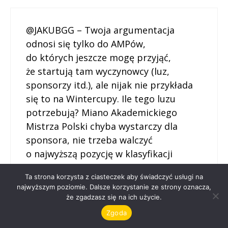
@JAKUBGG – Twoja argumentacja
odnosi się tylko do AMPów,
do których jeszcze mogę przyjąć,
że startują tam wyczynowcy (luz,
sponsorzy itd.), ale nijak nie przykłada
się to na Wintercupy. Ile tego luzu
potrzebują? Miano Akademickiego
Mistrza Polski chyba wystarczy dla
sponsora, nie trzeba walczyć
o najwyższą pozycję w klasyfikacji
generalnej Wintercup. Skoro zawodnicy
Ta strona korzysta z ciasteczek aby świadczyć usługi na
FIS planują sezon startowy
najwyższym poziomie. Dalsze korzystanie ze strony oznacza,
z uwzględnieniem wszystkich
że zgadzasz się na ich użycie.
Wintercupów, to przepraszam bardzo,
Zgoda
ale jednak chyba bardziej im zależy