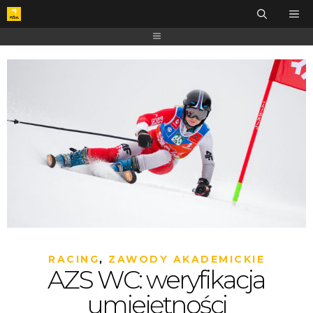
RACING
,
ZAWODY AKADEMICKIE
AZS WC: weryfikacja
umiejętności