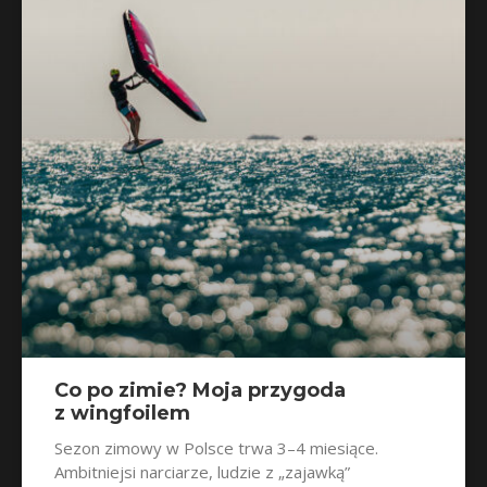
Co po zimie? Moja przygoda
z wingfoilem
Sezon zimowy w Polsce trwa 3–4 miesiące.
Ambitniejsi narciarze, ludzie z „zajawką”