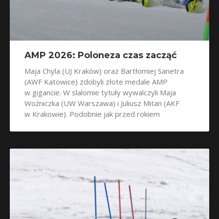
AMP 2026: Poloneza czas zacząć
Maja Chyla (UJ Kraków) oraz Bartłomiej Sanetra
(AWF Katowice) zdobyli złote medale AMP
w gigancie. W slalomie tytuły wywalczyli Maja
Woźniczka (UW Warszawa) i Juliusz Mitan (AKF
w Krakowie). Podobnie jak przed rokiem