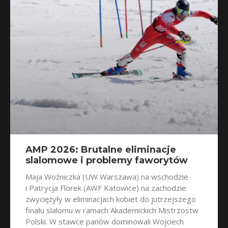
AMP 2026: Brutalne eliminacje
slalomowe i problemy faworytów
Maja Woźniczka (UW Warszawa) na wschodzie
i Patrycja Florek (AWF Katowice) na zachodzie
zwyciężyły w eliminacjach kobiet do jutrzejszego
finału slalomu w ramach Akademickich Mistrzostw
Polski. W stawce panów dominowali Wojciech