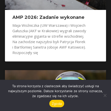
AMP 2026: Zadanie wykonane
Maja Woźniczka (UW Warszawa) i Wojciech
Gałuszka (AKF w Krakowie) wygrali zawody
eliminacyjne giganta w strefie wschodniej.
Na zachodzie najszybsi byli Patrycja Florek
i Bartłomiej Sanetra (oboje AWF Katowice).
Rozpoczęły się
Ta strona korzysta z ciasteczek aby świadczyć usługi na
najwyższym poziomie. Dalsze korzystanie ze strony oznacza,
że zgadzasz się na ich użycie.
Zgoda