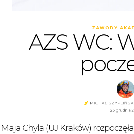
ZAWODY AKAD
AZS WC: W
pocz
MICHAŁ SZYPLIŃSK
23 grudnia 
Maja Chyla (UJ Kraków) rozpoczęła