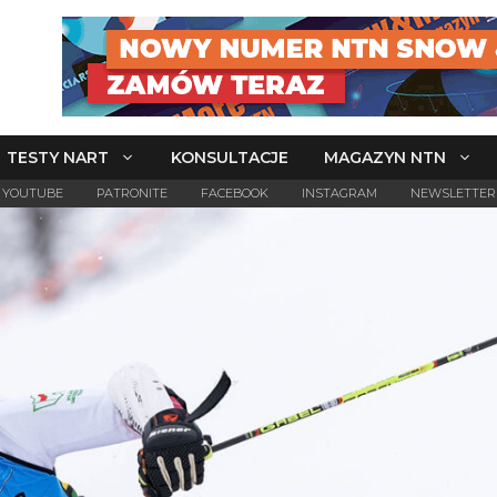
TESTY NART
KONSULTACJE
MAGAZYN NTN
YOUTUBE
PATRONITE
FACEBOOK
INSTAGRAM
NEWSLETTER