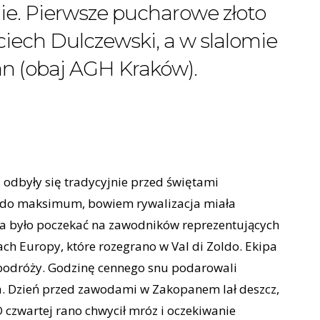
ie. Pierwsze pucharowe złoto
iech Dulczewski, a w slalomie
tan (obaj AGH Kraków).
odbyły się tradycyjnie przed świętami
e do maksimum, bowiem rywalizacja miała
ba było poczekać na zawodników reprezentujących
ch Europy, które rozegrano w Val di Zoldo. Ekipa
j podróży. Godzinę cennego snu podarowali
ia. Dzień przed zawodami w Zakopanem lał deszcz,
O czwartej rano chwycił mróz i oczekiwanie