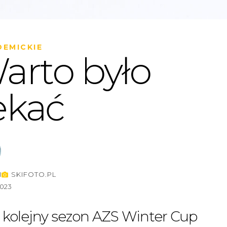
EMICKIE
arto było
ekać
I
SKIFOTO.PL
2023
 kolejny sezon AZS Winter Cup