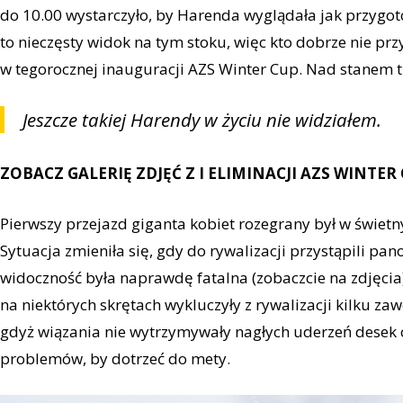
do 10.00 wystarczyło, by Harenda wyglądała jak przyg
to nieczęsty widok na tym stoku, więc kto dobrze nie prz
w tegorocznej inauguracji AZS Winter Cup. Nad stanem tr
Jeszcze takiej Harendy w życiu nie widziałem.
ZOBACZ GALERIĘ ZDJĘĆ Z I ELIMINACJI AZS WINTER 
Pierwszy przejazd giganta kobiet rozegrany był w świet
Sytuacja zmieniła się, gdy do rywalizacji przystąpili pa
widoczność była naprawdę fatalna (zobaczcie na zdjęcia)
na niektórych skrętach wykluczyły z rywalizacji kilku za
gdyż wiązania nie wytrzymywały nagłych uderzeń desek o
problemów, by dotrzeć do mety.