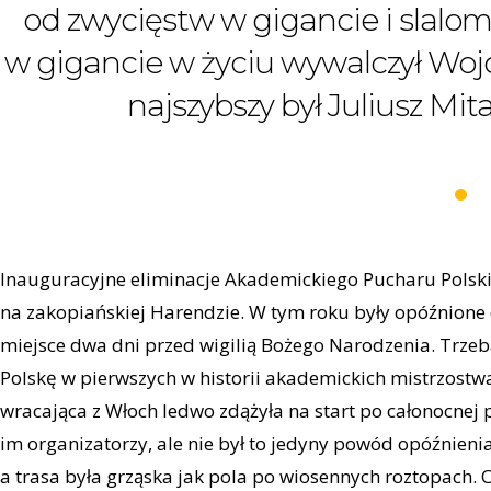
od zwycięstw w gigancie i slalom
w gigancie w życiu wywalczył Wojc
najszybszy był Juliusz Mi
Inauguracyjne eliminacje Akademickiego Pucharu Polski 
na zakopiańskiej Harendzie. W tym roku były opóźnion
miejsce dwa dni przed wigilią Bożego Narodzenia. Trze
Polskę w pierwszych w historii akademickich mistrzostwa
wracająca z Włoch ledwo zdążyła na start po całonocne
im organizatorzy, ale nie był to jedyny powód opóźnien
a trasa była grząska jak pola po wiosennych roztopach. 