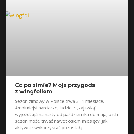
Co po zimie? Moja przygoda
z wingfoilem
Sezon zimowy w Polsce trwa 3–4 miesiące.
Ambitniejsi narciarze, ludzie z „zajawką”
wyjeżdżają na narty od października do maja, a ich
sezon może trwać nawet osiem miesięcy. Jak
aktywnie wykorzystać pozostałą