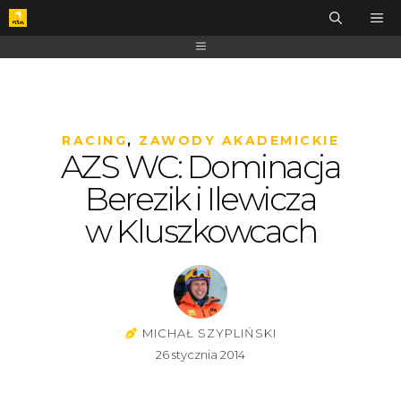
RACING
,
ZAWODY AKADEMICKIE
AZS WC: Dominacja
Berezik i Ilewicza
w Kluszkowcach
MICHAŁ SZYPLIŃSKI
26 stycznia 2014