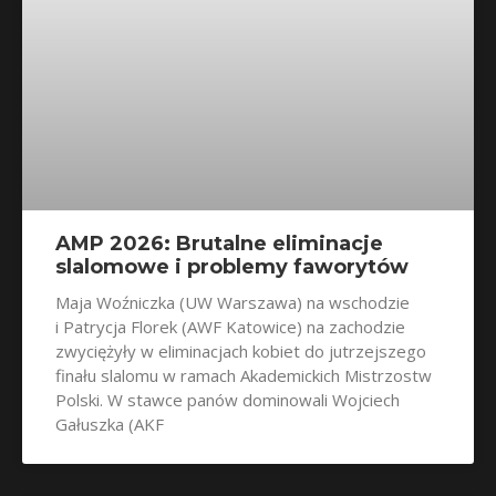
AMP 2026: Brutalne eliminacje
slalomowe i problemy faworytów
Maja Woźniczka (UW Warszawa) na wschodzie
i Patrycja Florek (AWF Katowice) na zachodzie
zwyciężyły w eliminacjach kobiet do jutrzejszego
finału slalomu w ramach Akademickich Mistrzostw
Polski. W stawce panów dominowali Wojciech
Gałuszka (AKF