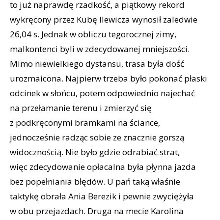
to już naprawdę rzadkość, a piątkowy rekord
wykręcony przez Kubę Ilewicza wynosił zaledwie
26,04 s. Jednak w obliczu tegorocznej zimy,
malkontenci byli w zdecydowanej mniejszości.
Mimo niewielkiego dystansu, trasa była dość
urozmaicona. Najpierw trzeba było pokonać płaski
odcinek w słońcu, potem odpowiednio najechać
na przełamanie terenu i zmierzyć się
z podkręconymi bramkami na ściance,
jednocześnie radząc sobie ze znacznie gorszą
widocznością. Nie było gdzie odrabiać strat,
więc zdecydowanie opłacalna była płynna jazda
bez popełniania błędów. U pań taką właśnie
taktykę obrała Ania Berezik i pewnie zwyciężyła
w obu przejazdach. Druga na mecie Karolina