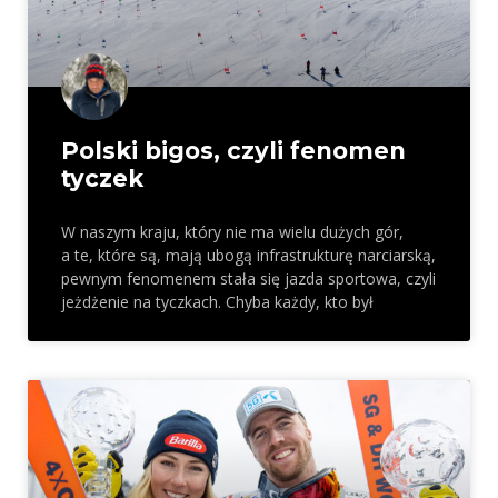
Polski bigos, czyli fenomen
tyczek
W naszym kraju, który nie ma wielu dużych gór,
a te, które są, mają ubogą infrastrukturę narciarską,
pewnym fenomenem stała się jazda sportowa, czyli
jeżdżenie na tyczkach. Chyba każdy, kto był