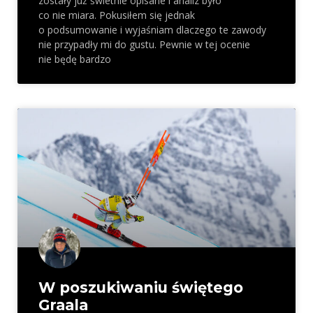
zostały już świetnie opisane i analiz było
co nie miara. Pokusiłem się jednak
o podsumowanie i wyjaśniam dlaczego te zawody
nie przypadły mi do gustu. Pewnie w tej ocenie
nie będę bardzo
W poszukiwaniu świętego
Graala