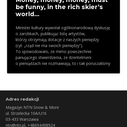
be funny, in the rich skier’s
world…
Minister kultury wywołał ogólnonarodową dyskusję
o zarobkach, publikując listę artystów,
którzy otrzymają dotacje z naszych pieniędzy
(cyt. „rząd nie ma swoich pieniędzy”).
To spowodowało, że mimo powszechnie
panującego stwierdzenia, że dżentelmeni
o pieniądzach nie rozmawiają, to i tak poruszaliśmy
Adres redakcji
Magazyn NTN Snow & More
ul. Strzelecka 10A/U16
03-433 Warszawa
ntn@ntn.pl
, +48694498924