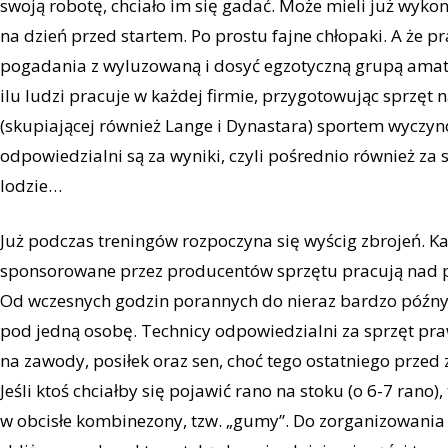
swoją robotę, chciało im się gadać. Może mieli już wykon
na dzień przed startem. Po prostu fajne chłopaki. A że p
pogadania z wyluzowaną i dosyć egzotyczną grupą amato
ilu ludzi pracuje w każdej firmie, przygotowując sprzęt
(skupiającej również Lange i Dynastara) sportem wyczy
odpowiedzialni są za wyniki, czyli pośrednio również z
lodzie…
Już podczas treningów rozpoczyna się wyścig zbrojeń. K
sponsorowane przez producentów sprzętu pracują nad 
Od wczesnych godzin porannych do nieraz bardzo późnyc
pod jedną osobę. Technicy odpowiedzialni za sprzęt pra
na zawody, posiłek oraz sen, choć tego ostatniego prz
Jeśli ktoś chciałby się pojawić rano na stoku (o 6-7 rano
w obcisłe kombinezony, tzw. „gumy”. Do zorganizowania 