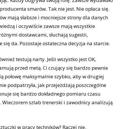
iając. Każdy odgrywa swoją rolę. Zawsze wydawało
producenta smarów. Tak nie jest. Nie opłaca się.
w mają słabsze i mocniejsze strony dla danych
iedzą i oczywiście zawsze mają wszystkie
różnymi dostawcami, słuchają sugestii,
e się da. Pozostaje ostateczna decyzja na starcie.
ież testują narty. Jeśli wszystko jest OK,
hamują przed metą. Ci czujący się bardzo pewnie
adą połowę maksymalnie szybko, aby w drugiej
 nie podpatrzyła, jak przejeżdżają poszczególne
konuje się bardzo dokładnego pomiaru czasu
 Wieczorem sztab trenerski i zawodnicy analizują
ztuczki w pracy techników? Raczej nie.