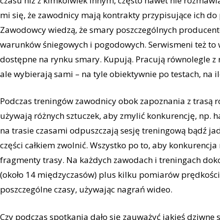
czasu niż z kimkolwiek innym, często nawet nie rozmaw
mi się, że zawodnicy mają kontrakty przypisujące ich do 
Zawodowcy wiedzą, że smary poszczególnych producentó
warunków śniegowych i pogodowych. Serwismeni też to w
dostępne na rynku smary. Kupują. Pracują równolegle z 
ale wybierają sami – na tyle obiektywnie po testach, na il
Podczas treningów zawodnicy obok zapoznania z trasą równ
używają różnych sztuczek, aby zmylić konkurencję, np. 
na trasie czasami odpuszczają sesję treningową bądź j
części całkiem zwolnić. Wszystko po to, aby konkurencja
fragmenty trasy. Na każdych zawodach i treningach do
(około 14 międzyczasów) plus kilku pomiarów prędkości.
poszczególne czasy, używając nagrań wideo.
Czy podczas spotkania dało się zauważyć jakieś dziwne s