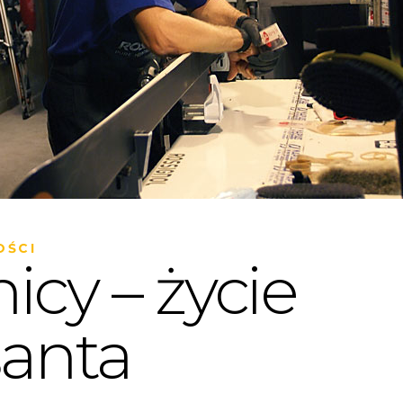
OŚCI
nicy – życie
santa