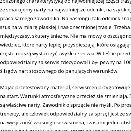
zbliżonego charakterystyką do najwolniejszej części tras
że smarujemy narty na najwolniejsze odcinki, na szybkiej
praca samego zawodnika. Na Saslongu taki odcinek znajd
szus na w miarę płaskiej i nasłonecznionej trasie. Trze
międzyczasy, skutery śnieżne. Nie ma mowy o oszczędno
wiedzieć, które narty lepiej przyspieszają, które osiąga
często muszą wystarczyć zwykłe czołówki. W teście przed
odpowiedzialny za serwis zdecydował i był pewny na 1
ślizgów nart stosownego do panujących warunków.
Mając przetestowany materiał, serwismen przygotowuje 
na start. Warunki atmosferyczne przecież się zmieniaj
są właściwe narty. Zawodnik o sprzęcie nie myśli. Po pros
trenerzy, ale człowiek odpowiedzialny za sprzęt jest z
na wyłączność własnego serwismena, czasami jeden obs