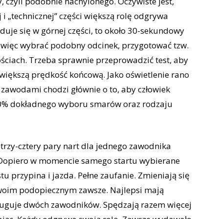
y, czyli podobnie nachylonego. Oczywiste jest,
 i „technicznej” części większą rolę odgrywa
uje się w górnej części, to około 30-sekundowy
ba więc wybrać podobny odcinek, przygotować tzw.
ściach. Trzeba sprawnie przeprowadzić test, aby
ją większą prędkość końcową. Jako oświetlenie rano
 zawodami chodzi głównie o to, aby człowiek
00% dokładnego wyboru smarów oraz rodzaju
trzy-cztery pary nart dla jednego zawodnika
ą. Dopiero w momencie samego startu wybierane
tu przypina i jazda. Pełne zaufanie. Zmieniają się
e swoim podopiecznym zawsze. Najlepsi mają
ługuje dwóch zawodników. Spędzają razem więcej