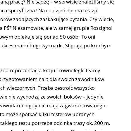
aną pracę? Nie sądzę – w serwisie znaleźliśmy się
raca specyficzna? Na co dzień nie ma okazji
rów zadających zaskakujące pytania. Czy wiecie,
 na PŚ? Niesamowite, ale w samej grupie Rossignol
nowym opiekuje się ponad 50 osób! To oni
a sukces marketingowy marki. Stąpają po kruchym
ażda reprezentacja kraju i równoległe teamy
przygotowaniem nart dla swoich zawodników.
h wieczornych. Trzeba zestroić wszystko
wie nie wychodzą ze swoich boksów – jedynie
ed zawodami nigdy nie mają zagwarantowanego.
), to może spotkać kilku testerów ubranych
takiego testu potrzeba odcinka trasy ok. 200 m,