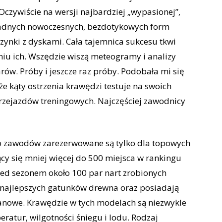
Oczywiście na wersji najbardziej „wypasionej”,
 żadnych nowoczesnych, bezdotykowych form
ynki z dyskami. Cała tajemnica sukcesu tkwi
eniu ich. Wszędzie wiszą meteogramy i analizy
w. Próby i jeszcze raz próby. Podobała mi się
że kąty ostrzenia krawędzi testuje na swoich
przejazdów treningowych. Najczęściej zawodnicy
do zawodów zarezerwowane są tylko dla topowych
cy się mniej więcej do 500 miejsca w rankingu
zed sezonem około 100 par nart zrobionych
 najlepszych gatunków drewna oraz posiadają
tanowe. Krawędzie w tych modelach są niezwykle
ratur, wilgotności śniegu i lodu. Rodzaj