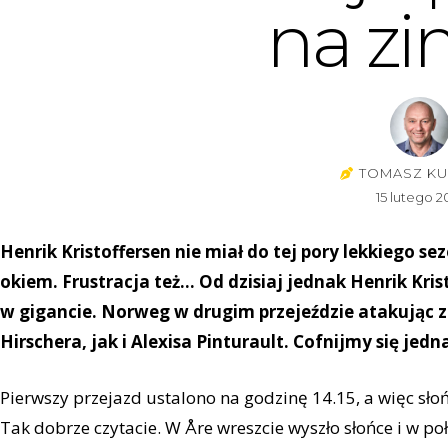
na z
TOMASZ KU
15 lutego 2
Henrik Kristoffersen nie miał do tej pory lekkiego s
okiem. Frustracja też… Od dzisiaj jednak Henrik Kri
w gigancie. Norweg w drugim przejeździe atakując 
Hirschera, jak i Alexisa Pinturault. Cofnijmy się jedn
Pierwszy przejazd ustalono na godzinę 14.15, a więc słońc
Tak dobrze czytacie. W Åre wreszcie wyszło słońce i w p