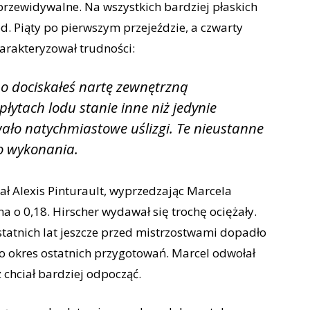
przewidywalne. Na wszystkich bardziej płaskich
ód. Piąty po pierwszym przejeździe, a czwarty
arakteryzował trudności:
o dociskałeś nartę zewnętrzną
płytach lodu stanie inne niż jedynie
ało natychmiastowe uślizgi. Te nieustanne
o wykonania.
ał Alexis Pinturault, wyprzedzając Marcela
na o 0,18. Hirscher wydawał się trochę ociężały.
tatnich lat jeszcze przed mistrzostwami dopadło
ało okres ostatnich przygotowań. Marcel odwołał
 chciał bardziej odpocząć.