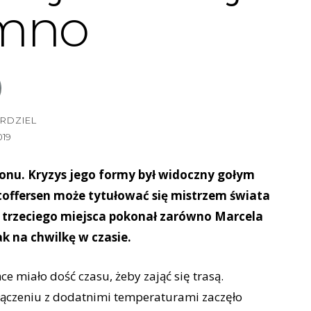
imno
RDZIEL
019
ezonu. Kryzys jego formy był widoczny gołym
stoffersen może tytułować się mistrzem świata
z trzeciego miejsca pokonał zarówno Marcela
ak na chwilkę w czasie.
e miało dość czasu, żeby zająć się trasą.
ołączeniu z dodatnimi temperaturami zaczęło