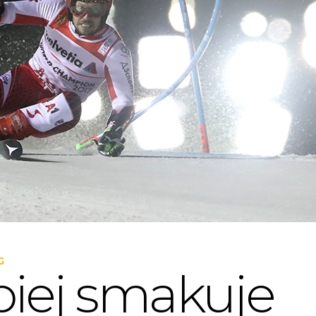
G
piej smakuje