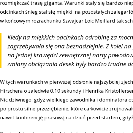
rozmiękczać trasę giganta. Warunki stały się bardzo nie
odcinkach śnieg stał się miękki, na pozostałych zalegał l
w końcowym rozrachunku Szwajcar Loïc Meillard tak sch
Kiedy na miękkich odcinkach odrobinę za mocn
zagrzebywała się ona beznadziejnie. Z kolei na 
na jednej krawędzi zewnętrznej narty powodow
zmiany obciążania desek były bardzo trudne d
W tych warunkach w pierwszej odsłonie najszybciej zjech
Hirschera o zaledwie 0,10 sekundy i Henrika Kristofferse
Nic dziwnego, gdyż wielkiego zawodnika i dominatora os
po prostu silne przeziębienie, które całkowicie zrujnow
nawet konferencję prasową na dzień przed startem, gdyż