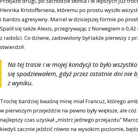
Przejazd drugi, po zachodzie słońca i w lepszych już t
Henrika Kristoffersena, któremu po prostu wyszło wszystk
i bardzo agresywny. Marcel w dzisiejszej formie po prost
Spalił się także Alexis, przegrywając z Norwegiem o 0,42
z radości. Co dziwne, zadowolony był także pierwszy z 
stwierdził:
Na tej trasie i w mojej kondycji to było wszystko 
się spodziewałem, gdyż przez ostatnie dni nie
z wyniku.
Trochę bardziej kwaśną minę miał Francuz, którego ambi
w pierwszym przejeździe na pewno były większe, ale cóż 
najlepszy czas uzyskał „mistrz jednego przejazdu” Marco
kiedyś zacznie jeździć równo na wysokim poziomie, będ