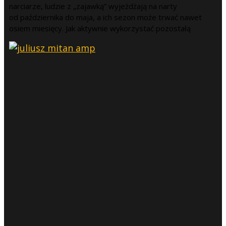
narciarze, ludzie z „zajawką” wyjeżdżają na narty
od października do maja, a ich sezon może trwać nawet
osiem miesięcy. Jak aktywnie wykorzystać pozostałą