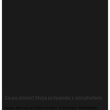
Co po zimie? Moja przygoda z wingfoilem
Sezon zimowy w Polsce trwa 3–4 miesiące. Ambitniejsi