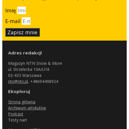
Imię
E-mail
Zapisz mnie
Adres redakcji
Magazyn NTN Snow & More
ul. Strzelecka 10A/U16
03-433 Warszawa
ntn@ntn.pl
, +48694498924
Eksploruj
Strona główna
Archiwum artykułów
Podcast
Testy nart