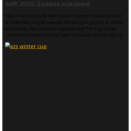
AMP 2026: Zadanie wykonane
Maja Woźniczka (UW Warszawa) i Wojciech Gałuszka (AKF
w Krakowie) wygrali zawody eliminacyjne giganta w strefie
wschodniej. Na zachodzie najszybsi byli Patrycja Florek
i Bartłomiej Sanetra (oboje AWF Katowice). Rozpoczęły się