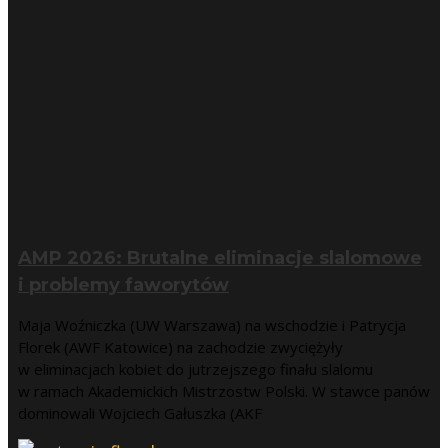
AMP 2026: Brutalne eliminacje slalomowe
i problemy faworytów
Maja Woźniczka (UW Warszawa) na wschodzie i Patrycja
Florek (AWF Katowice) na zachodzie zwyciężyły
w eliminacjach kobiet do jutrzejszego finału slalomu
w ramach Akademickich Mistrzostw Polski. W stawce panów
dominowali Wojciech Gałuszka (AKF