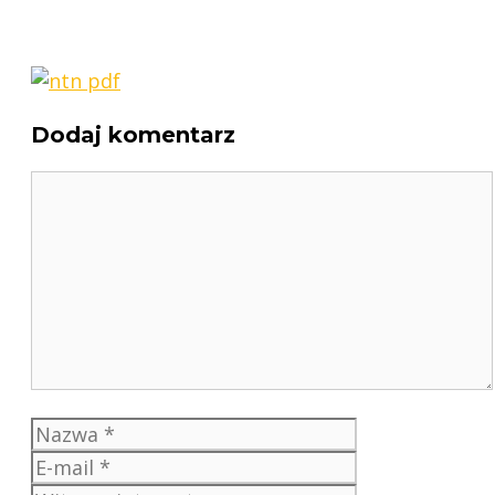
Dodaj komentarz
Komentarz
Nazwa
E-
mail
Witryna
internetowa