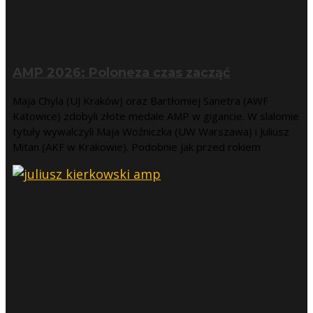
AMP 2026: Poloneza czas zacząć
Maja Chyla (UJ Kraków) oraz Bartłomiej Sanetra (AWF
Katowice) zdobyli złote medale AMP w gigancie. W slalomie
tytuły wywalczyli Maja Woźniczka (UW Warszawa) i Juliusz
Mitan (AKF w Krakowie). Podobnie jak przed rokiem