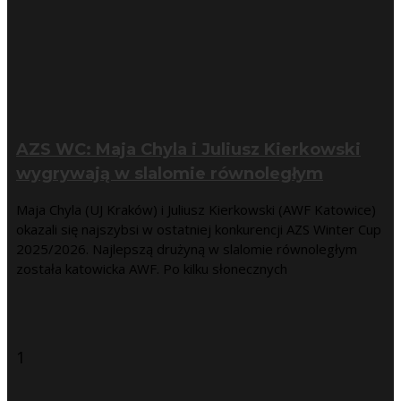
AZS WC: Maja Chyla i Juliusz Kierkowski
wygrywają w slalomie równoległym
Maja Chyla (UJ Kraków) i Juliusz Kierkowski (AWF Katowice)
okazali się najszybsi w ostatniej konkurencji AZS Winter Cup
2025/2026. Najlepszą drużyną w slalomie równoległym
została katowicka AWF. Po kilku słonecznych