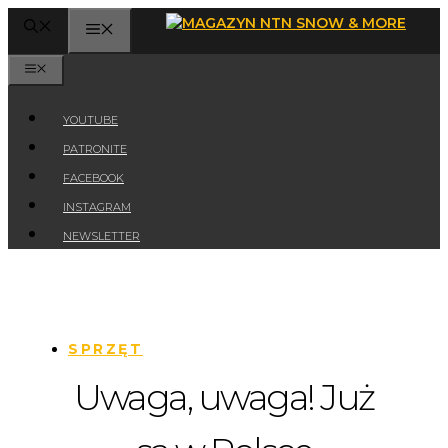
Przejdź
MENU
do
treści
MENU
YOUTUBE
PATRONITE
FACEBOOK
INSTAGRAM
NEWSLETTER
SPRZĘT
Uwaga, uwaga! Już