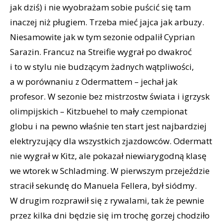
jak dziś) i nie wyobrażam sobie puścić się tam
inaczej niż pługiem. Trzeba mieć jajca jak arbuzy.
Niesamowite jak w tym sezonie odpalił Cyprian
Sarazin. Francuz na Streifie wygrał po dwakroć
i to w stylu nie budzącym żadnych wątpliwości,
a w porównaniu z Odermattem – jechał jak
profesor. W sezonie bez mistrzostw świata i igrzysk
olimpijskich – Kitzbuehel to mały czempionat
globu i na pewno właśnie ten start jest najbardziej
elektryzujący dla wszystkich zjazdowców. Odermatt
nie wygrał w Kitz, ale pokazał niewiarygodną klasę
we wtorek w Schladming. W pierwszym przejeździe
stracił sekundę do Manuela Fellera, był siódmy.
W drugim rozprawił się z rywalami, tak że pewnie
przez kilka dni będzie się im trochę gorzej chodziło