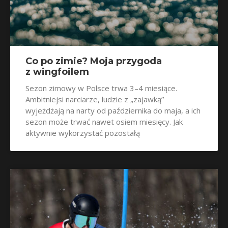
Co po zimie? Moja przygoda
z wingfoilem
Sezon zimowy w Polsce trwa 3–4 miesiące.
Ambitniejsi narciarze, ludzie z „zajawką”
wyjeżdżają na narty od października do maja, a ich
sezon może trwać nawet osiem miesięcy. Jak
aktywnie wykorzystać pozostałą