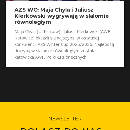
AZS WC: Maja Chyla i Juliusz
Kierkowski wygrywają w slalomie
równoległym
Maja Chyla (UJ Kraków) i Juliusz Kierkowski (AWF
Katowice) okazali się najszybsi w ostatniej
konkurencji AZS Winter Cup 2025/2026. Najlepszą
drużyną w slalomie równoległym została
katowicka AWF. Po kilku słonecznych
NEWSLETTER