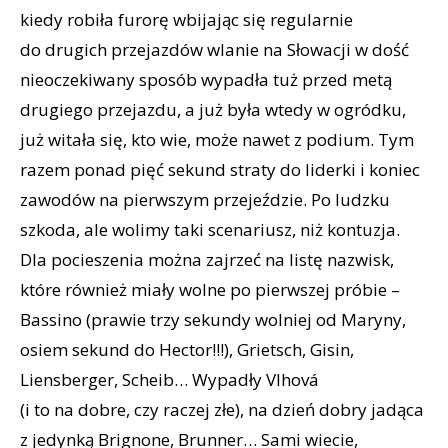
kiedy robiła furorę wbijając się regularnie
do drugich przejazdów wlanie na Słowacji w dość
nieoczekiwany sposób wypadła tuż przed metą
drugiego przejazdu, a już była wtedy w ogródku,
już witała się, kto wie, może nawet z podium. Tym
razem ponad pięć sekund straty do liderki i koniec
zawodów na pierwszym przejeździe. Po ludzku
szkoda, ale wolimy taki scenariusz, niż kontuzja.
Dla pocieszenia można zajrzeć na listę nazwisk,
które również miały wolne po pierwszej próbie –
Bassino (prawie trzy sekundy wolniej od Maryny,
osiem sekund do Hector!!!), Grietsch, Gisin,
Liensberger, Scheib… Wypadły Vlhová
(i to na dobre, czy raczej złe), na dzień dobry jadąca
z jedynką Brignone, Brunner… Sami wiecie,