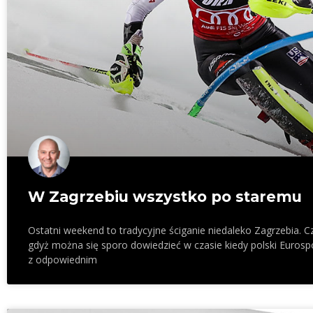
W Zagrzebiu wszystko po staremu
Ostatni weekend to tradycyjne ściganie niedaleko Zagrzebia.
gdyż można się sporo dowiedzieć w czasie kiedy polski Eurosp
z odpowiednim