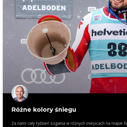
Różne kolory śniegu
Za nami cały tydzień ścigania w różnych miejscach na mapie Eur