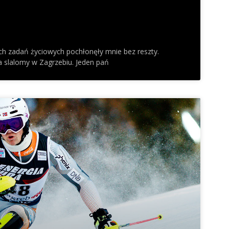
ch zadań życiowych pochłonęły mnie bez reszty.
 slalomy w Zagrzebiu. Jeden pań