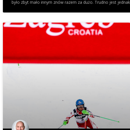
było zbyt mało innym znów razem za dużo. Trudno jest jednak