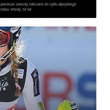
pierwsze zawody zaliczane do cyklu alpejskiego
rzebiu. Wtedy, 50 lat