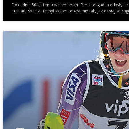
Dokładnie 50 lat temu w niemieckim Berchtesgaden odbyły się 
Pucharu Świata. To był slalom, dokładnie tak, jak dzisiaj w Zag