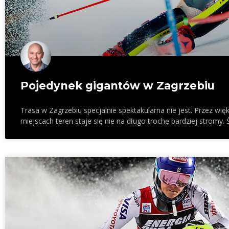
Pojedynek gigantów w Zagrzebiu
Trasa w Zagrzebiu specjalnie spektakularna nie jest. Przez wię
miejscach teren staje się nie na długo trochę bardziej strom