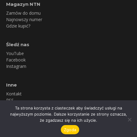
Magazyn NTN
Zamów do domu
Najnowszy numer
Gdzie kupić?
Śledź nas
YouTube
Facebook
Instagram
Inne
Kontakt
RSS
Newsletter
Ta strona korzysta z ciasteczek aby świadczyć usługi na
Polityka prywatności
najwyższym poziomie. Dalsze korzystanie ze strony oznacza,
że zgadzasz się na ich użycie.
© 2026 Snow & More Michał Szypliński
Zgoda