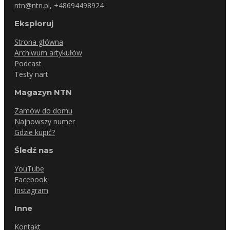
ntn@ntn.pl
, +48694498924
Eksploruj
Strona główna
Archiwum artykułów
Podcast
Testy nart
Magazyn NTN
Zamów do domu
Najnowszy numer
Gdzie kupić?
Śledź nas
YouTube
Facebook
Instagram
Inne
Kontakt