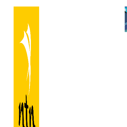
Przejdź
do
treści