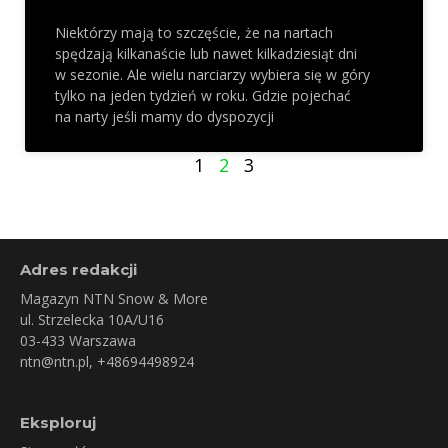
Niektórzy mają to szczęście, że na nartach
spędzają kilkanaście lub nawet kilkadziesiąt dni
w sezonie. Ale wielu narciarzy wybiera się w góry
tylko na jeden tydzień w roku. Gdzie pojechać
na narty jeśli mamy do dyspozycji
1
2
3
Adres redakcji
Magazyn NTN Snow & More
ul. Strzelecka 10A/U16
03-433 Warszawa
ntn@ntn.pl
, +48694498924
Eksploruj