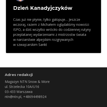
Dzień Kanadyjczyków
Czas już nie płynie, tylko galopuje… Jeszcze
wczoraj, razem z Michałem oglądaliśmy nowości
ISPO, a dziś wszytko wróciło do codziennej rutyny
przeplatanej wydarzeniami z mistrzostw świata
w narciarstwie alpejskim rozgrywanych
w szwajcarskim Sankt
Adres redakcji
Magazyn NTN Snow & More
ul. Strzelecka 10A/U16
03-433 Warszawa
ntn@ntn.pl
, +48694498924