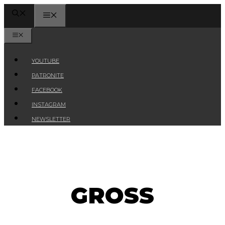
Przejdź
MENU
do
treści
MENU
YOUTUBE
PATRONITE
FACEBOOK
INSTAGRAM
NEWSLETTER
GROSS