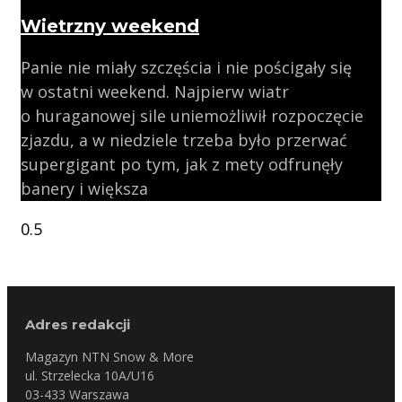
Wietrzny weekend
Panie nie miały szczęścia i nie pościgały się
w ostatni weekend. Najpierw wiatr
o huraganowej sile uniemożliwił rozpoczęcie
zjazdu, a w niedziele trzeba było przerwać
supergigant po tym, jak z mety odfrunęły
banery i większa
Adres redakcji
Magazyn NTN Snow & More
ul. Strzelecka 10A/U16
03-433 Warszawa