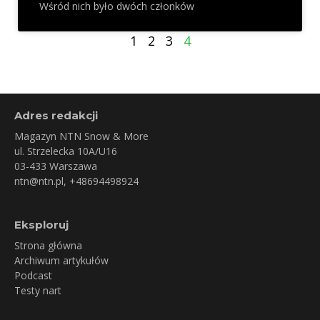
Wśród nich było dwóch członków
1
2
3
4
Adres redakcji
Magazyn NTN Snow & More
ul. Strzelecka 10A/U16
03-433 Warszawa
ntn@ntn.pl
, +48694498924
Eksploruj
Strona główna
Archiwum artykułów
Podcast
Testy nart