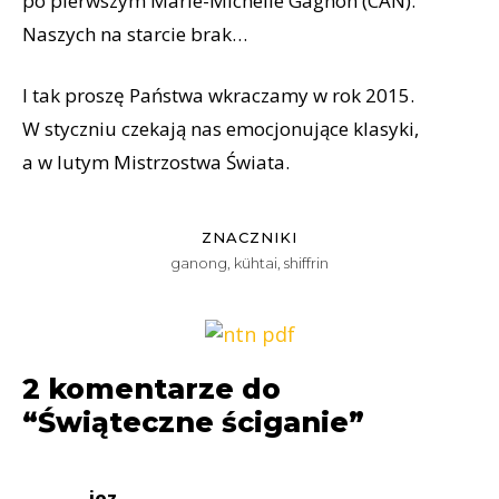
po pierwszym Marie-Michelle Gagnon (CAN).
Naszych na starcie brak…
I tak proszę Państwa wkraczamy w rok 2015.
W styczniu czekają nas emocjonujące klasyki,
a w lutym Mistrzostwa Świata.
ZNACZNIKI
ganong
,
kühtai
,
shiffrin
2 komentarze do
“Świąteczne ściganie”
jez