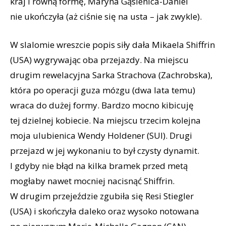
kraj i równą formę, Maryna Gąsienica-Daniel
nie ukończyła (aż ciśnie się na usta – jak zwykle).
W slalomie wreszcie popis siły dała Mikaela Shiffrin
(USA) wygrywając oba przejazdy. Na miejscu
drugim rewelacyjna Sarka Strachova (Zachrobska),
która po operacji guza mózgu (dwa lata temu)
wraca do dużej formy. Bardzo mocno kibicuję
tej dzielnej kobiecie. Na miejscu trzecim kolejna
moja ulubienica Wendy Holdener (SUI). Drugi
przejazd w jej wykonaniu to był czysty dynamit.
I gdyby nie błąd na kilka bramek przed metą
mogłaby nawet mocniej nacisnąć Shiffrin.
W drugim przejeździe zgubiła się Resi Stiegler
(USA) i skończyła daleko oraz wysoko notowana