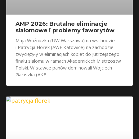
AMP 2026: Brutalne eliminacje
slalomowe i problemy faworytów
Maja Woźniczka (UW Warszawa) na wschodzie
i Patrycja Florek (AWF Katowice) na zachodzie
zwyciężyły w eliminacjach kobiet do jutrzejszego
finału slalomu w ramach Akademickich Mistrzostw
Polski. W stawce panów dominowali Wojciech
Gałuszka (AKF