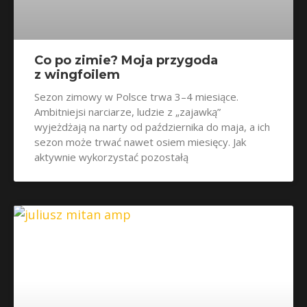
Co po zimie? Moja przygoda
z wingfoilem
Sezon zimowy w Polsce trwa 3–4 miesiące.
Ambitniejsi narciarze, ludzie z „zajawką”
wyjeżdżają na narty od października do maja, a ich
sezon może trwać nawet osiem miesięcy. Jak
aktywnie wykorzystać pozostałą