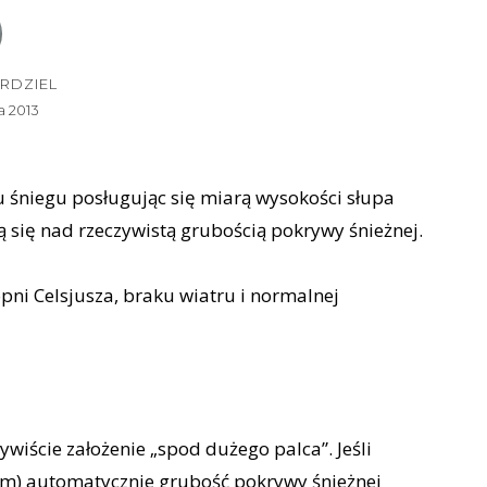
RDZIEL
a 2013
śniegu posługując się miarą wysokości słupa
się nad rzeczywistą grubością pokrywy śnieżnej.
pni Celsjusza, braku wiatru i normalnej
wiście założenie „spod dużego palca”. Jeśli
zem) automatycznie grubość pokrywy śnieżnej