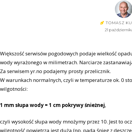
TOMASZ KU
21 październik
Większość serwisów pogodowych podaje wielkość opadu 
wody wyrażonego w milimetrach. Narciarze zastanawiają 
Za serwisem yr.no podajemy prosty przelicznik.
W warunkach normalnych, czyli w temperaturze ok. 0 sto
wilgotności:
1 mm słupa wody = 1 cm pokrywy śnieżnej
,
czyli wysokość słupa wody mnożymy przez 10. Jest to oczy
wilgotność powietrza jest duża (np. pada śnieg z deszc