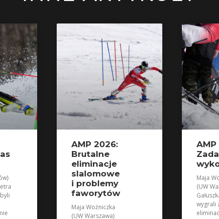
AMP 2026:
AMP 
zas
Brutalne
Zada
eliminacje
wyk
slalomowe
ów)
Maja Wo
i problemy
etra
(UW War
faworytów
byli
Gałuszk
wygrali
Maja Woźniczka
mie
elimina
(UW Warszawa)