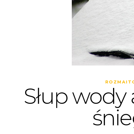
ROZMAIT
Słup wody 
śni