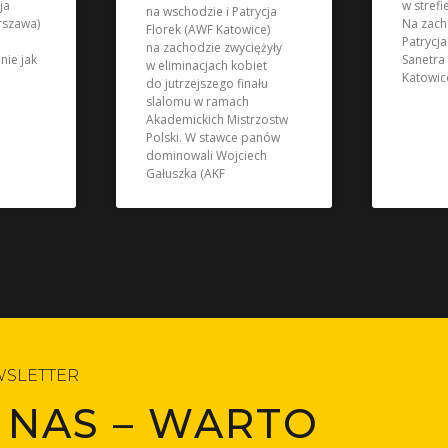
ja
w strefi
na wschodzie i Patrycja
rszawa)
Na zach
Florek (AWF Katowice)
Patrycja
na zachodzie zwyciężyły
nie jak
Sanetra
w eliminacjach kobiet
Katowic
do jutrzejszego finału
slalomu w ramach
Akademickich Mistrzostw
Polski. W stawce panów
dominowali Wojciech
Gałuszka (AKF
SLETTER
 NAS – WARTO