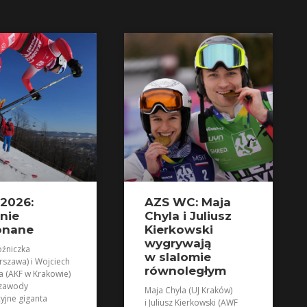
2026:
AZS WC: Maja
nie
Chyla i Juliusz
onane
Kierkowski
wygrywają
źniczka
w slalomie
szawa) i Wojciech
równoległym
a (AKF w Krakowie)
 zawody
Maja Chyla (UJ Kraków)
cyjne giganta
i Juliusz Kierkowski (AWF