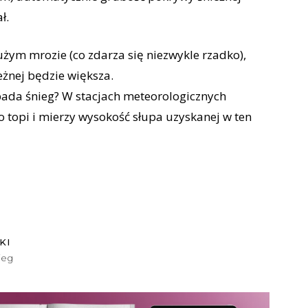
ł.
użym mrozie (co zdarza się niezwykle rzadko),
eżnej będzie większa.
 pada śnieg? W stacjach meteorologicznych
o topi i mierzy wysokość słupa uzyskanej w ten
KI
ieg