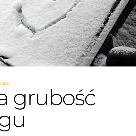
OŚCI
a grubość
egu