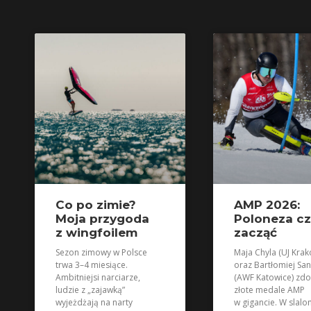
Co po zimie?
AMP 2026:
Moja przygoda
Poloneza c
z wingfoilem
zacząć
Sezon zimowy w Polsce
Maja Chyla (UJ Krak
trwa 3–4 miesiące.
oraz Bartłomiej San
Ambitniejsi narciarze,
(AWF Katowice) zdo
ludzie z „zajawką”
złote medale AMP
wyjeżdżają na narty
w gigancie. W slalo