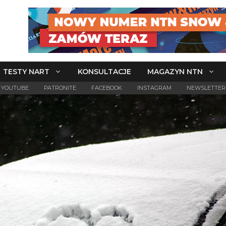
TESTY NART
KONSULTACJE
MAGAZYN NTN
YOUTUBE
PATRONITE
FACEBOOK
INSTAGRAM
NEWSLETTER