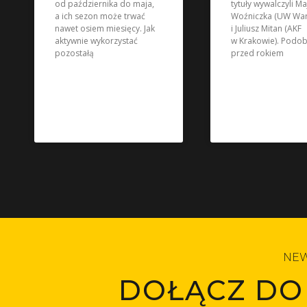
od października do maja,
tytuły wywalczyli Ma
a ich sezon może trwać
Woźniczka (UW Wa
nawet osiem miesięcy. Jak
i Juliusz Mitan (AKF
aktywnie wykorzystać
w Krakowie). Podob
pozostałą
przed rokiem
NEW
DOŁĄCZ DO