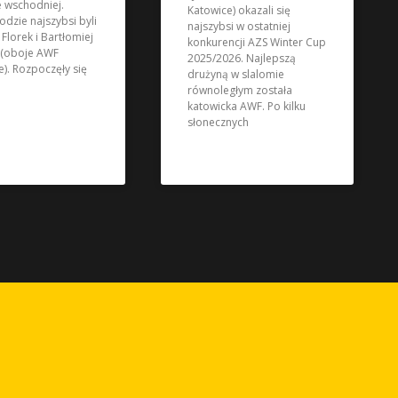
e wschodniej.
Katowice) okazali się
odzie najszybsi byli
najszybsi w ostatniej
 Florek i Bartłomiej
konkurencji AZS Winter Cup
 (oboje AWF
2025/2026. Najlepszą
e). Rozpoczęły się
drużyną w slalomie
równoległym została
katowicka AWF. Po kilku
słonecznych