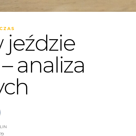
 CZAS
 jeździe
– analiza
ych
LIN
019