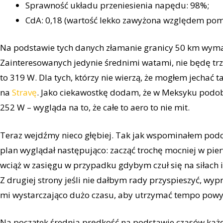
Sprawność układu przeniesienia napędu: 98%;
CdA: 0,18 (wartość lekko zawyżona względem pom
Na podstawie tych danych złamanie granicy 50 km wy
Zainteresowanych jedynie średnimi watami, nie będę tr
to 319 W. Dla tych, którzy nie wierzą, że mogłem jechać t
na
Stravę
. Jako ciekawostkę dodam, że w Meksyku pod
252 W – wygląda na to, że całe to aero to nie mit.
Teraz wejdźmy nieco głębiej. Tak jak wspominałem podc
plan wyglądał następująco: zacząć trochę mocniej w pier
wciąż w zasięgu w przypadku gdybym czuł się na siłach i
Z drugiej strony jeśli nie dałbym rady przyspieszyć, wy
mi wystarczająco dużo czasu, aby utrzymać tempo powy
Na początek średnia prędkość na podstawie czasów każ