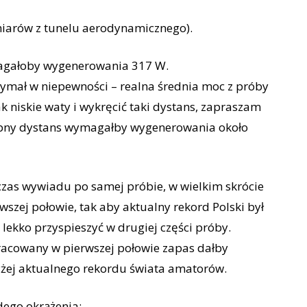
iarów z tunelu aerodynamicznego).
magałoby wygenerowania 317 W.
zymał w niepewności – realna średnia moc z próby
ak niskie waty i wykręcić taki dystans, zapraszam
obny dystans wymagałby wygenerowania około
zas wywiadu po samej próbie, w wielkim skrócie
wszej połowie, tak aby aktualny rekord Polski był
 lekko przyspieszyć w drugiej części próby.
pracowany w pierwszej połowie zapas dałby
żej aktualnego rekordu świata amatorów.
dego okrążenia: