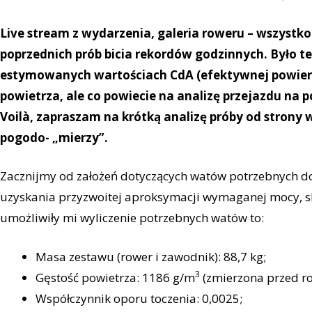
Live stream z wydarzenia, galeria roweru – wszystko 
poprzednich prób bicia rekordów godzinnych. Było te
estymowanych wartościach CdA (efektywnej powierzch
powietrza, ale co powiecie na analizę przejazdu na
Voilà, zapraszam na krótką analizę próby od strony w
pogodo- „mierzy”.
Zacznijmy od założeń dotyczących watów potrzebnych do
uzyskania przyzwoitej aproksymacji wymaganej mocy, s
umożliwiły mi wyliczenie potrzebnych watów to:
Masa zestawu (rower i zawodnik): 88,7 kg;
3
Gęstość powietrza: 1186 g/m
(zmierzona przed r
Współczynnik oporu toczenia: 0,0025;