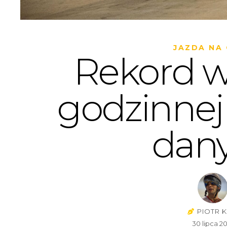
JAZDA NA
Rekord w
godzinnej 
dan
PIOTR K
30 lipca 2