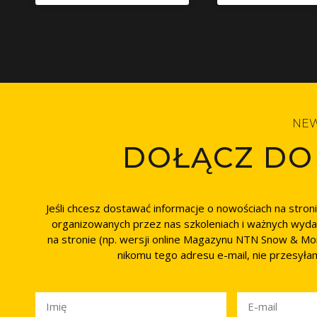
NEW
DOŁĄCZ DO
Jeśli chcesz dostawać informacje o nowościach na stron
organizowanych przez nas szkoleniach i ważnych wyda
na stronie (np. wersji online Magazynu NTN Snow & More
nikomu tego adresu e-mail, nie przesyła