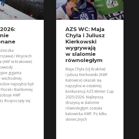
2026:
AZS WC: Maja
nie
Chyla i Juliusz
onane
Kierkowski
wygrywają
źniczka
w slalomie
szawa) i Wojciech
równoległym
a (AKF w Krakowie)
 zawody
Maja Chyla (UJ Kraków)
cyjne giganta
i Juliusz Kierkowski (AWF
e wschodniej.
Katowice) okazali się
odzie najszybsi byli
najszybsi w ostatniej
 Florek i Bartłomiej
konkurencji AZS Winter Cup
 (oboje AWF
2025/2026. Najlepszą
e). Rozpoczęły się
drużyną w slalomie
równoległym została
katowicka AWF. Po kilku
słonecznych