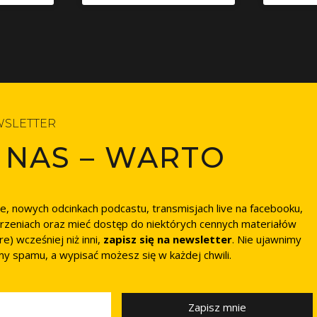
SLETTER
 NAS – WARTO
ie, nowych odcinkach podcastu, transmisjach live na facebooku,
rzeniach oraz mieć dostęp do niektórych cennych materiałów
) wcześniej niż inni,
zapisz się na newsletter
. Nie ujawnimy
my spamu, a wypisać możesz się w każdej chwili.
Zapisz mnie