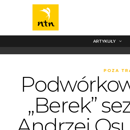
ARTYKUŁY
POZA TR
Podwórkow
„Berek” se
Andrzej Os