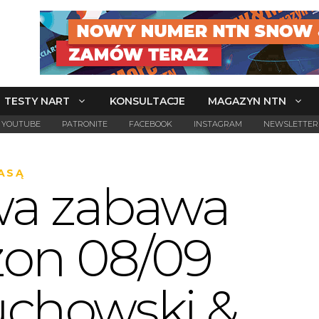
TESTY NART
KONSULTACJE
MAGAZYN NTN
YOUTUBE
PATRONITE
FACEBOOK
INSTAGRAM
NEWSLETTER
ASĄ
a zabawa
zon 08/09
uchowski &