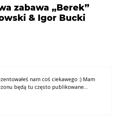
wa zabawa „Berek”
owski & Igor Bucki
prezentowałeś nam coś ciekawego :) Mam
sezonu będą tu często publikowane…