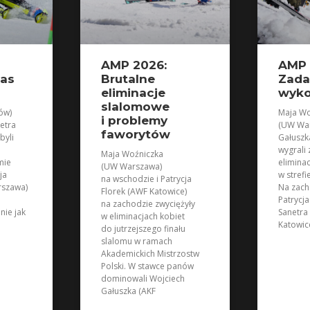
AMP 2026:
AMP 
zas
Brutalne
Zada
eliminacje
wyk
slalomowe
ów)
Maja Wo
i problemy
etra
(UW War
faworytów
byli
Gałuszk
wygrali
Maja Woźniczka
mie
elimina
(UW Warszawa)
ja
w strefi
na wschodzie i Patrycja
rszawa)
Na zach
Florek (AWF Katowice)
Patrycja
na zachodzie zwyciężyły
nie jak
Sanetra
w eliminacjach kobiet
Katowic
do jutrzejszego finału
slalomu w ramach
Akademickich Mistrzostw
Polski. W stawce panów
dominowali Wojciech
Gałuszka (AKF