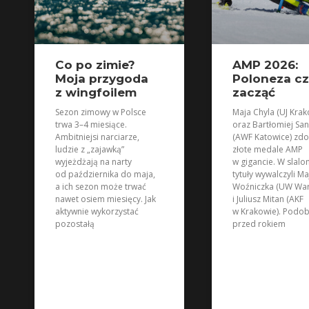
Co po zimie?
AMP 2026:
Moja przygoda
Poloneza c
z wingfoilem
zacząć
Sezon zimowy w Polsce
Maja Chyla (UJ Krak
trwa 3–4 miesiące.
oraz Bartłomiej San
Ambitniejsi narciarze,
(AWF Katowice) zdo
ludzie z „zajawką”
złote medale AMP
wyjeżdżają na narty
w gigancie. W slalo
od października do maja,
tytuły wywalczyli Ma
a ich sezon może trwać
Woźniczka (UW Wa
nawet osiem miesięcy. Jak
i Juliusz Mitan (AKF
aktywnie wykorzystać
w Krakowie). Podob
pozostałą
przed rokiem