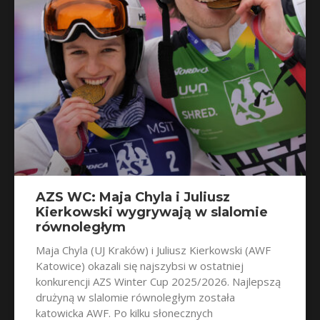
AZS WC: Maja Chyla i Juliusz
Kierkowski wygrywają w slalomie
równoległym
Maja Chyla (UJ Kraków) i Juliusz Kierkowski (AWF
Katowice) okazali się najszybsi w ostatniej
konkurencji AZS Winter Cup 2025/2026. Najlepszą
drużyną w slalomie równoległym została
katowicka AWF. Po kilku słonecznych