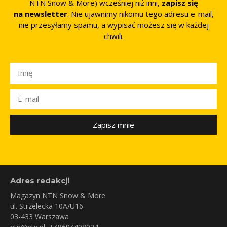
NTN Snow & More) wcześniej niż inni,
zapisz się
na newsletter
. Nie ujawnimy nikomu tego adresu e-mail,
nie przesyłamy spamu, a wypisać możesz się w każdej
chwili.
Zapisz mnie
Adres redakcji
Magazyn NTN Snow & More
ul. Strzelecka 10A/U16
03-433 Warszawa