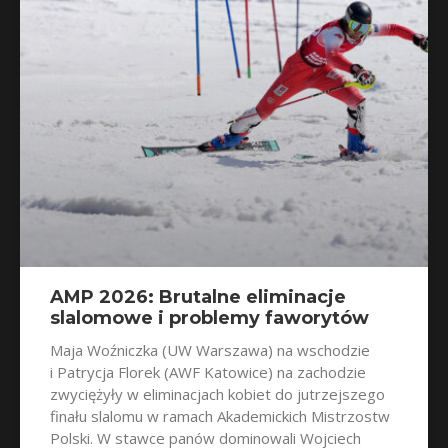
AMP 2026: Brutalne eliminacje
slalomowe i problemy faworytów
Maja Woźniczka (UW Warszawa) na wschodzie
i Patrycja Florek (AWF Katowice) na zachodzie
zwyciężyły w eliminacjach kobiet do jutrzejszego
finału slalomu w ramach Akademickich Mistrzostw
Polski. W stawce panów dominowali Wojciech