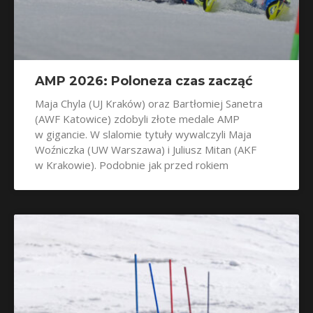
AMP 2026: Poloneza czas zacząć
Maja Chyla (UJ Kraków) oraz Bartłomiej Sanetra
(AWF Katowice) zdobyli złote medale AMP
w gigancie. W slalomie tytuły wywalczyli Maja
Woźniczka (UW Warszawa) i Juliusz Mitan (AKF
w Krakowie). Podobnie jak przed rokiem