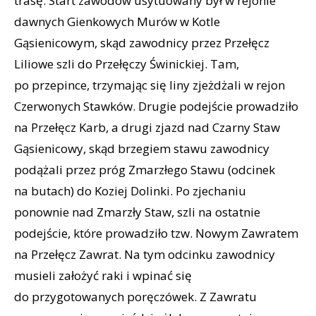
trasę. Start zawodów usytuowany był w rejonie
dawnych Gienkowych Murów w Kotle
Gąsienicowym, skąd zawodnicy przez Przełęcz
Liliowe szli do Przełęczy Świnickiej. Tam,
po przepince, trzymając się liny zjeżdżali w rejon
Czerwonych Stawków. Drugie podejście prowadziło
na Przełęcz Karb, a drugi zjazd nad Czarny Staw
Gąsienicowy, skąd brzegiem stawu zawodnicy
podążali przez próg Zmarzłego Stawu (odcinek
na butach) do Koziej Dolinki. Po zjechaniu
ponownie nad Zmarzły Staw, szli na ostatnie
podejście, które prowadziło tzw. Nowym Zawratem
na Przełęcz Zawrat. Na tym odcinku zawodnicy
musieli założyć raki i wpinać się
do przygotowanych poręczówek. Z Zawratu