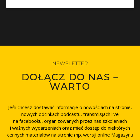
NEWSLETTER
DOŁĄCZ DO NAS –
WARTO
Jeśli chcesz dostawać informacje o nowościach na stronie,
nowych odcinkach podcastu, transmisjach live
na facebooku, organizowanych przez nas szkoleniach
i ważnych wydarzeniach oraz mieć dostęp do niektórych
cennych materiałów na stronie (np. wersji online Magazynu