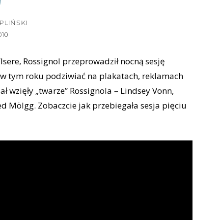
PLIŃSKI
010
Isere, Rossignol przeprowadził nocną sesję
ło w tym roku podziwiać na plakatach, reklamach
ł wzięły „twarze” Rossignola – Lindsey Vonn,
ed Mölgg. Zobaczcie jak przebiegała sesja pięciu