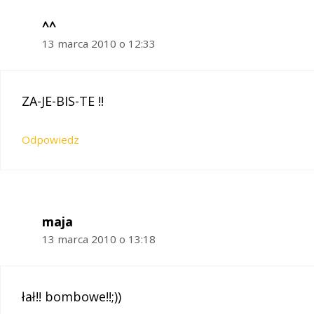
^^
13 marca 2010 o 12:33
ZA-JE-BIS-TE !!
Odpowiedz
maja
13 marca 2010 o 13:18
łał!! bombowe!!;))