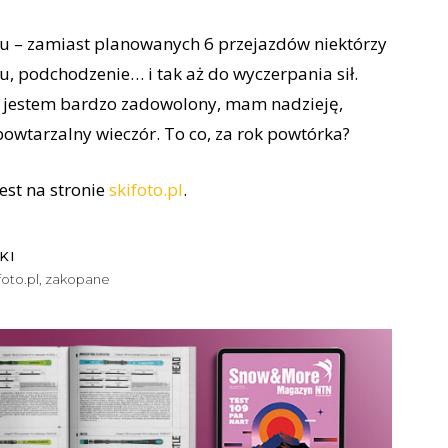
 – zamiast planowanych 6 przejazdów niektórzy
tu, podchodzenie… i tak aż do wyczerpania sił.
ie jestem bardzo zadowolony, mam nadzieję,
owtarzalny wieczór. To co, za rok powtórka?
est na stronie
skifoto.pl
.
KI
foto.pl
,
zakopane