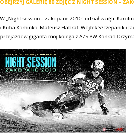
OBEJRZYJ GALERIĘ 80 ZDJĘĆ Z NIGHT SESSION – ZA
W „Night session – Zakopane 2010” udział wzięli: Karoli
i Kuba Kominko, Mateusz Habrat, Wojtek Szczepanik i Jac
przejazdów giganta mój kolega z AZS PW Konrad Drzyma