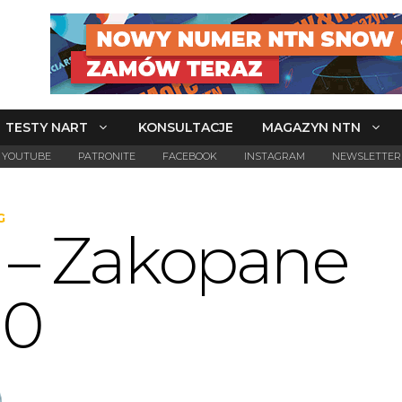
TESTY NART
KONSULTACJE
MAGAZYN NTN
YOUTUBE
PATRONITE
FACEBOOK
INSTAGRAM
NEWSLETTER
G
n – Zakopane
10