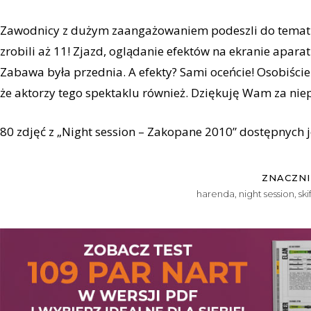
Zawodnicy z dużym zaangażowaniem podeszli do tematu
zrobili aż 11! Zjazd, oglądanie efektów na ekranie apara
Zabawa była przednia. A efekty? Sami oceńcie! Osobiśc
że aktorzy tego spektaklu również. Dziękuję Wam za niep
80 zdjęć z „Night session – Zakopane 2010” dostępnych j
ZNACZNI
harenda
,
night session
,
ski