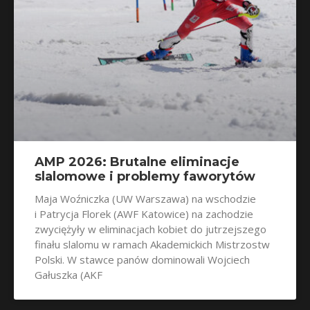
AMP 2026: Brutalne eliminacje
slalomowe i problemy faworytów
Maja Woźniczka (UW Warszawa) na wschodzie
i Patrycja Florek (AWF Katowice) na zachodzie
zwyciężyły w eliminacjach kobiet do jutrzejszego
finału slalomu w ramach Akademickich Mistrzostw
Polski. W stawce panów dominowali Wojciech
Gałuszka (AKF