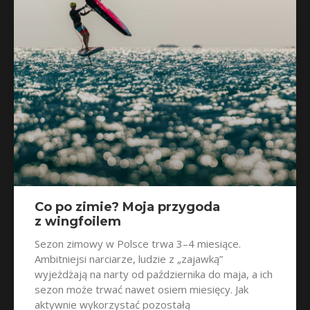
Co po zimie? Moja przygoda
z wingfoilem
Sezon zimowy w Polsce trwa 3–4 miesiące.
Ambitniejsi narciarze, ludzie z „zajawką”
wyjeżdżają na narty od października do maja, a ich
sezon może trwać nawet osiem miesięcy. Jak
aktywnie wykorzystać pozostałą