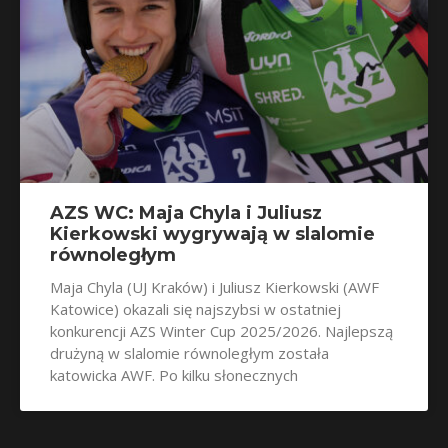
AZS WC: Maja Chyla i Juliusz
Kierkowski wygrywają w slalomie
równoległym
Maja Chyla (UJ Kraków) i Juliusz Kierkowski (AWF
Katowice) okazali się najszybsi w ostatniej
konkurencji AZS Winter Cup 2025/2026. Najlepszą
drużyną w slalomie równoległym została
katowicka AWF. Po kilku słonecznych