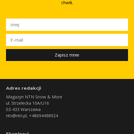
chwili.
Zapisz mnie
Adres redakcji
Magazyn NTN Snow & More
ul. Strzelecka 10A/U16
03-433 Warszawa
ntn@ntn.pl
, +48694498924
Eksploruj