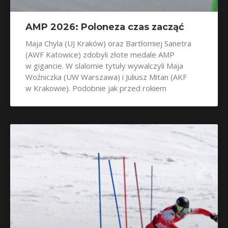
AMP 2026: Poloneza czas zacząć
Maja Chyla (UJ Kraków) oraz Bartłomiej Sanetra
(AWF Katowice) zdobyli złote medale AMP
w gigancie. W slalomie tytuły wywalczyli Maja
Woźniczka (UW Warszawa) i Juliusz Mitan (AKF
w Krakowie). Podobnie jak przed rokiem