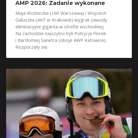
AMP 2026: Zadanie wykonane
Maja Woźniczka (UW Warszawa) i Wojciech
Gałuszka (AKF w Krakowie) wygrali zawody
eliminacyjne giganta w strefie wschodniej.
Na zachodzie najszybsi byli Patrycja Florek
i Bartłomiej Sanetra (oboje AWF Katowice).
Rozpoczęły się