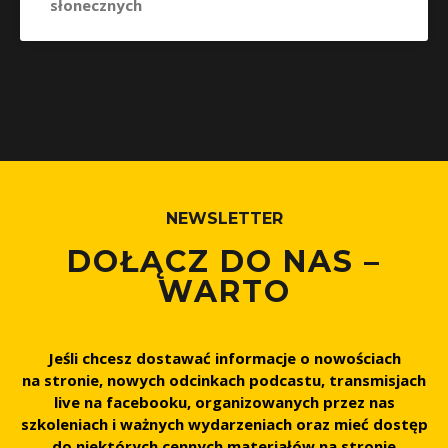
słonecznych
NEWSLETTER
DOŁĄCZ DO NAS –
WARTO
Jeśli chcesz dostawać informacje o nowościach
na stronie, nowych odcinkach podcastu, transmisjach
live na facebooku, organizowanych przez nas
szkoleniach i ważnych wydarzeniach oraz mieć dostęp
do niektórych cennych materiałów na stronie