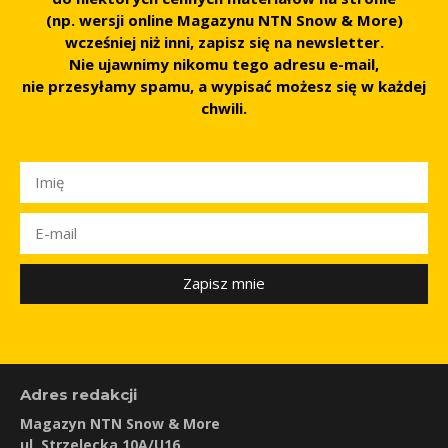
(np. wersji online Magazynu NTN Snow & More)
wcześniej niż inni,
zapisz się na newsletter
.
Nie ujawnimy nikomu tego adresu e-mail,
nie przesyłamy spamu, a wypisać możesz się w każdej
chwili.
Zapisz mnie
Adres redakcji
Magazyn NTN Snow & More
ul. Strzelecka 10A/U16