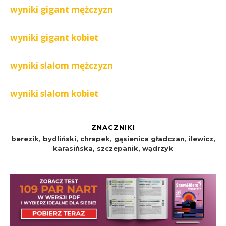
wyniki gigant mężczyzn
wyniki gigant kobiet
wyniki slalom mężczyzn
wyniki slalom kobiet
ZNACZNIKI
berezik
,
bydliński
,
chrapek
,
gąsienica gładczan
,
ilewicz
,
karasińska
,
szczepanik
,
wądrzyk