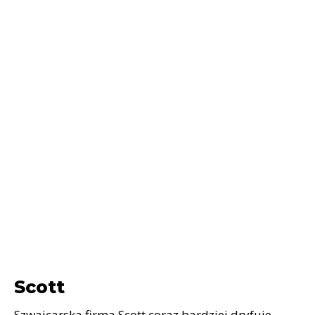
Scott
Szwajcarska firma Scott coraz bardziej dryfuje