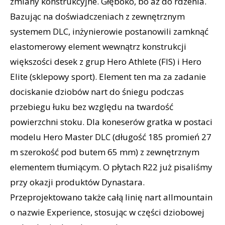
zmiany konstrukcyjne. Głęboko, bo aż do rdzenia.
Bazując na doświadczeniach z zewnętrznym
systemem DLC, inżynierowie postanowili zamknąć
elastomerowy element wewnątrz konstrukcji
większości desek z grup Hero Athlete (FIS) i Hero
Elite (sklepowy sport). Element ten ma za zadanie
dociskanie dziobów nart do śniegu podczas
przebiegu łuku bez względu na twardość
powierzchni stoku. Dla koneserów gratka w postaci
modelu Hero Master DLC (długość 185 promień 27
m szerokość pod butem 65 mm) z zewnętrznym
elementem tłumiącym. O płytach R22 już pisaliśmy
przy okazji produktów Dynastara.
Przeprojektowano także całą linię nart allmountain
o nazwie Experience, stosując w części dziobowej