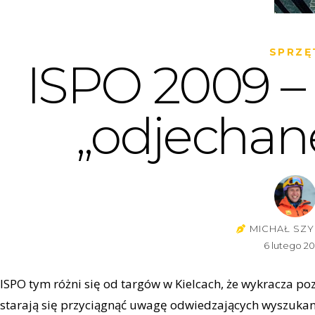
SPRZĘ
ISPO 2009 – 
„odjechane
MICHAŁ SZY
6 lutego 2
ISPO tym różni się od targów w Kielcach, że wykracza p
starają się przyciągnąć uwagę odwiedzających wyszukan