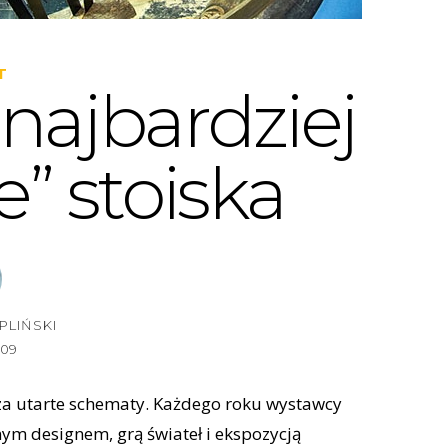
T
najbardziej
” stoiska
PLIŃSKI
009
oza utarte schematy. Każdego roku wystawcy
ym designem, grą świateł i ekspozycją