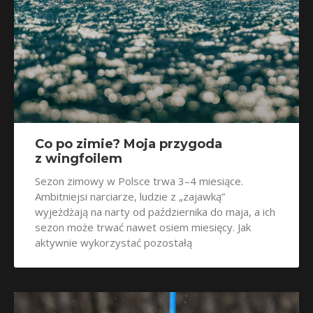
Co po zimie? Moja przygoda
z wingfoilem
Sezon zimowy w Polsce trwa 3–4 miesiące.
Ambitniejsi narciarze, ludzie z „zajawką”
wyjeżdżają na narty od października do maja, a ich
sezon może trwać nawet osiem miesięcy. Jak
aktywnie wykorzystać pozostałą