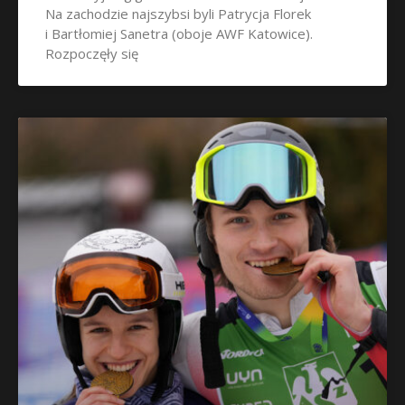
Na zachodzie najszybsi byli Patrycja Florek
i Bartłomiej Sanetra (oboje AWF Katowice).
Rozpoczęły się