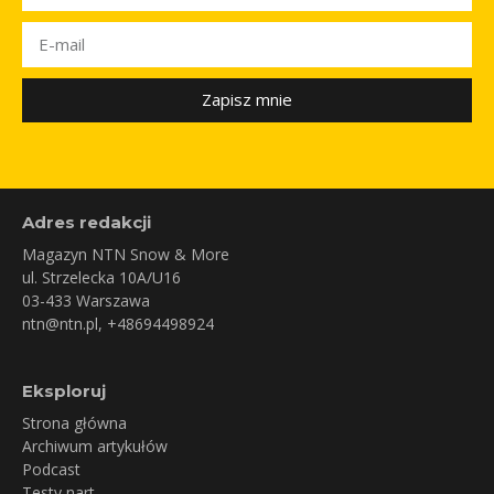
Zapisz mnie
Adres redakcji
Magazyn NTN Snow & More
ul. Strzelecka 10A/U16
03-433 Warszawa
ntn@ntn.pl
, +48694498924
Eksploruj
Strona główna
Archiwum artykułów
Podcast
Testy nart