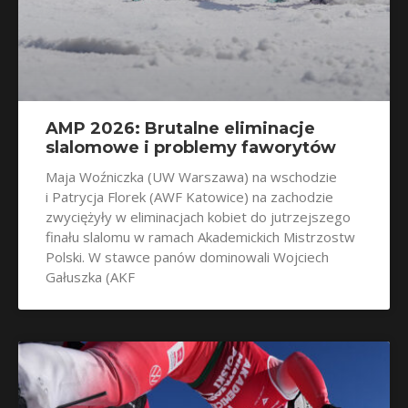
AMP 2026: Brutalne eliminacje
slalomowe i problemy faworytów
Maja Woźniczka (UW Warszawa) na wschodzie
i Patrycja Florek (AWF Katowice) na zachodzie
zwyciężyły w eliminacjach kobiet do jutrzejszego
finału slalomu w ramach Akademickich Mistrzostw
Polski. W stawce panów dominowali Wojciech
Gałuszka (AKF