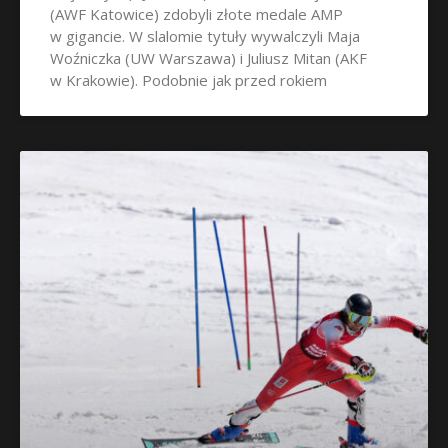
(AWF Katowice) zdobyli złote medale AMP
w gigancie. W slalomie tytuły wywalczyli Maja
Woźniczka (UW Warszawa) i Juliusz Mitan (AKF
w Krakowie). Podobnie jak przed rokiem