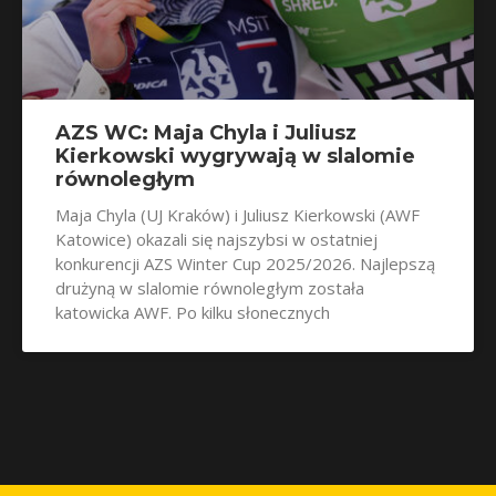
AZS WC: Maja Chyla i Juliusz
Kierkowski wygrywają w slalomie
równoległym
Maja Chyla (UJ Kraków) i Juliusz Kierkowski (AWF
Katowice) okazali się najszybsi w ostatniej
konkurencji AZS Winter Cup 2025/2026. Najlepszą
drużyną w slalomie równoległym została
katowicka AWF. Po kilku słonecznych