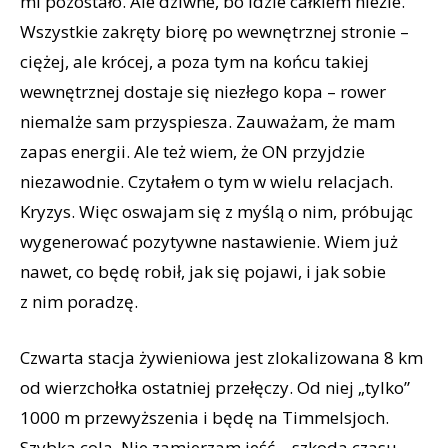
mi pozostało. Ale dziwne, bo idzie całkiem nieźle.
Wszystkie zakręty biorę po wewnętrznej stronie –
ciężej, ale krócej, a poza tym na końcu takiej
wewnętrznej dostaje się niezłego kopa – rower
niemalże sam przyspiesza. Zauważam, że mam
zapas energii. Ale też wiem, że ON przyjdzie
niezawodnie. Czytałem o tym w wielu relacjach.
Kryzys. Więc oswajam się z myślą o nim, próbując
wygenerować pozytywne nastawienie. Wiem już
nawet, co będę robił, jak się pojawi, i jak sobie
z nim poradzę.
Czwarta stacja żywieniowa jest zlokalizowana 8 km
od wierzchołka ostatniej przełęczy. Od niej „tylko”
1000 m przewyższenia i będę na Timmelsjoch.
Szybka cola. Nie zamierzam jeść – szkoda czasu.