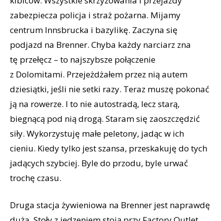
kibiców. Wszystkie skrzyżowania i przejazdy
zabezpiecza policja i straż pożarna. Mijamy
centrum Innsbrucka i bazylikę. Zaczyna się
podjazd na Brenner. Chyba każdy narciarz zna
tę przełęcz – to najszybsze połączenie
z Dolomitami. Przejeżdżałem przez nią autem
dziesiątki, jeśli nie setki razy. Teraz muszę pokonać
ją na rowerze. I to nie autostradą, lecz starą,
biegnącą pod nią drogą. Staram się zaoszczędzić
siły. Wykorzystuję małe peletony, jadąc w ich
cieniu. Kiedy tylko jest szansa, przeskakuję do tych
jadących szybciej. Byle do przodu, byle urwać
trochę czasu.
Druga stacja żywieniowa na Brenner jest naprawdę
duża. Stoły z jedzeniem stoją przy Factory Outlet.