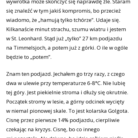
wywrotka może skończyć się naprawdę źle. Staram
się znaleźć w tym jakiś kompromis, bo przecież
wiadomo, że „hamują tylko tchórze”. Udaje się.
Kilkanaście minut strachu, szumu wiatru i jestem
w St. Leonhard. Stąd już „tylko” 27 km podjazdu
na Timmelsjoch, a potem już z górki. O ile w ogóle
będzie to „potem”.
Znam ten podjazd. Jechałem go trzy razy, z czego
dwa w ulewie przy temperaturze 6-8°C. Nie lubię
tej góry. Jest piekielnie stroma i dłuży się okrutnie.
Początek stromy w lesie, a górny odcinek wycięty
w niemal pionowej skale. To jest kolarska Golgota.
Cisnę przez pierwsze 14% podjazdu, cierpliwie
czekając na kryzys. Cisnę, bo co innego