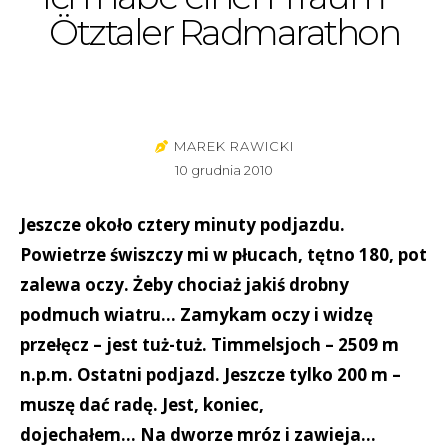
Ötztaler Radmarathon
MAREK RAWICKI
10 grudnia 2010
Jeszcze około cztery minuty podjazdu.
Powietrze świszczy mi w płucach, tętno 180, pot
zalewa oczy. Żeby chociaż jakiś drobny
podmuch wiatru… Zamykam oczy i widzę
przełęcz – jest tuż-tuż. Timmelsjoch – 2509 m
n.p.m. Ostatni podjazd. Jeszcze tylko 200 m –
muszę dać radę. Jest, koniec,
dojechałem… Na dworze mróz i zawieja…