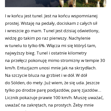
I w końcu jest tunel. Jest na końcu wspomnianej
prostej. Wstaję na pedały, dociskam z całych sił
i wreszcie go mam. Tunel jest dzisiaj oświetlony,
widzę go takim po raz pierwszy. Nachylenie
w tunelu to tylko 6%. Włącza mi się któryś tam,
najwyższy bieg. Tunel i ostatnie kilometry
na przełęcz pokonuję mimo stromizny w tempie 30
km/h. Entuzjazm unosi mnie jak na skrzydłach.
Na szczycie bluza na grzbiet i w dół. W dół
do Sölden, do mety. Już wiem, że się uda. Jeszcze
tylko po drodze parę podjazdów, parę zjazdów…
Licznik pokazuje prawie 100 km/h. Muszę uważać,
uważać na zakrętach, na prostych. Żeby mnie