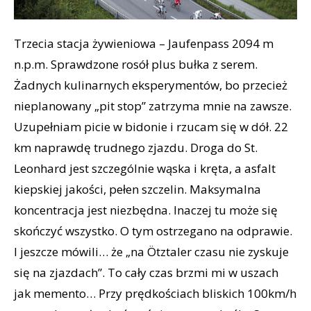
Trzecia stacja żywieniowa – Jaufenpass 2094 m
n.p.m. Sprawdzone rosół plus bułka z serem.
Żadnych kulinarnych eksperymentów, bo przecież
nieplanowany „pit stop” zatrzyma mnie na zawsze.
Uzupełniam picie w bidonie i rzucam się w dół. 22
km naprawdę trudnego zjazdu. Droga do St.
Leonhard jest szczególnie wąska i kręta, a asfalt
kiepskiej jakości, pełen szczelin. Maksymalna
koncentracja jest niezbędna. Inaczej tu może się
skończyć wszystko. O tym ostrzegano na odprawie.
I jeszcze mówili… że „na Ötztaler czasu nie zyskuje
się na zjazdach”. To cały czas brzmi mi w uszach
jak memento… Przy prędkościach bliskich 100km/h