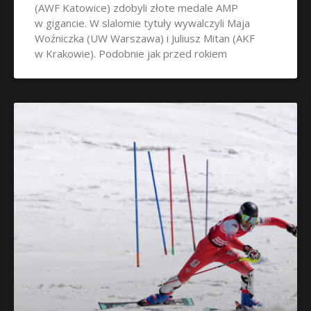
(AWF Katowice) zdobyli złote medale AMP
w gigancie. W slalomie tytuły wywalczyli Maja
Woźniczka (UW Warszawa) i Juliusz Mitan (AKF
w Krakowie). Podobnie jak przed rokiem