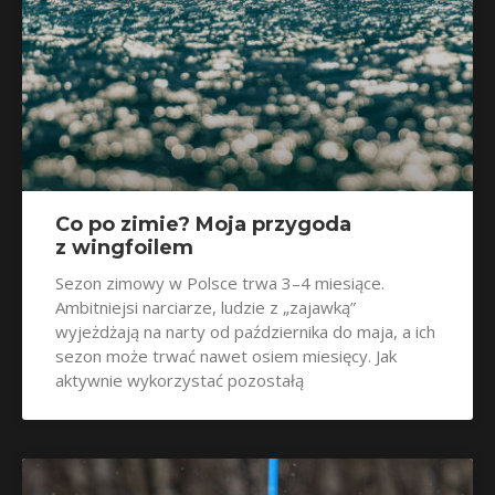
Co po zimie? Moja przygoda
z wingfoilem
Sezon zimowy w Polsce trwa 3–4 miesiące.
Ambitniejsi narciarze, ludzie z „zajawką”
wyjeżdżają na narty od października do maja, a ich
sezon może trwać nawet osiem miesięcy. Jak
aktywnie wykorzystać pozostałą