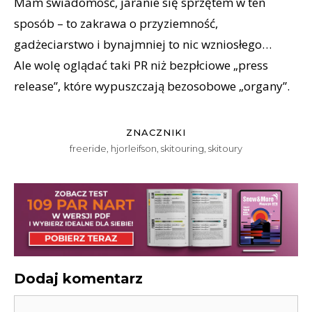
Mam świadomość, jaranie się sprzętem w ten
sposób – to zakrawa o przyziemność,
gadżeciarstwo i bynajmniej to nic wzniosłego…
Ale wolę oglądać taki PR niż bezpłciowe „press
release”, które wypuszczają bezosobowe „organy”.
ZNACZNIKI
freeride
,
hjorleifson
,
skitouring
,
skitoury
Dodaj komentarz