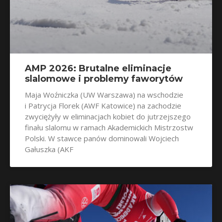
AMP 2026: Brutalne eliminacje
slalomowe i problemy faworytów
Maja Woźniczka (UW Warszawa) na wschodzie
i Patrycja Florek (AWF Katowice) na zachodzie
zwyciężyły w eliminacjach kobiet do jutrzejszego
finału slalomu w ramach Akademickich Mistrzostw
Polski. W stawce panów dominowali Wojciech
Gałuszka (AKF