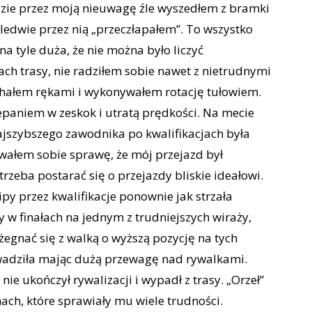
dzie przez moją nieuwagę źle wyszedłem z bramki
ledwie przez nią „przeczłapałem”. To wszystko
na tyle duża, że nie można było liczyć
ach trasy, nie radziłem sobie nawet z nietrudnymi
chałem rękami i wykonywałem rotację tułowiem.
lepaniem w zeskok i utratą prędkości. Na mecie
najszybszego zawodnika po kwalifikacjach była
awałem sobie sprawę, że mój przejazd był
trzeba postarać się o przejazdy bliskie ideałowi.
ipy przez kwalifikacje ponownie jak strzała
y w finałach na jednym z trudniejszych wiraży,
żegnać się z walką o wyższą pozycję na tych
wadziła mając dużą przewagę nad rywalkami.
ie ukończył rywalizacji i wypadł z trasy. „Orzeł”
nach, które sprawiały mu wiele trudności.