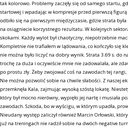
tak kolorowo. Problemy zaczęły się od samego startu, g
startowej i wpadając w kompresje przed pierwszą figurą 
odbiło się na pierwszym międzyczasie, gdzie strata była 
na osiągniecie korzystnego rezultatu. W kolejnych sektor
skokami. Każdy wylot był chaotyczny, niepotrzebnie ma
Kompletnie nie trafiałem w lądowania, co kończyło się k
nie można było liczyć na dobry wynik. Strata 3.69 s. do 
trochę za duża i oczywiście mnie nie zadowalała, ale zd
po prostu zły. Żeby zwojować coś na zawodach tej rangi, 
Nie można pozwolić sobie na chwile słabości. Z naszej ek
przemknęła Kala, zajmując wysoką szóstą lokatę. Niestet
który był mocno nierówny, wypięło jej nartę i musiała po
zawodach. Szkoda, bo w wyścigu, w którym upadła, pro
Nieudany występ zaliczył również Marcin Orłowski, który n
już na treningach nie radził sobie na dwóch negative tur