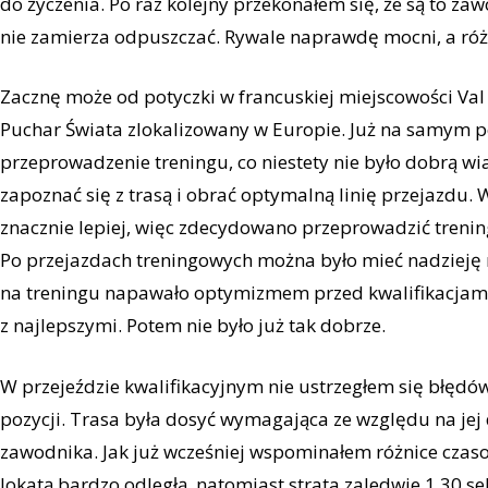
do życzenia. Po raz kolejny przekonałem się, że są to z
nie zamierza odpuszczać. Rywale naprawdę mocni, a ró
Zacznę może od potyczki w francuskiej miejscowości Val
Puchar Świata zlokalizowany w Europie. Już na samym p
przeprowadzenie treningu, co niestety nie było dobrą w
zapoznać się z trasą i obrać optymalną linię przejazdu
znacznie lepiej, więc zdecydowano przeprowadzić treningi
Po przejazdach treningowych można było mieć nadzieję n
na treningu napawało optymizmem przed kwalifikacjami
z najlepszymi. Potem nie było już tak dobrze.
W przejeździe kwalifikacyjnym nie ustrzegłem się błędów
pozycji. Trasa była dosyć wymagająca ze względu na jej 
zawodnika. Jak już wcześniej wspominałem różnice czaso
lokatą bardzo odległą, natomiast strata zaledwie 1.30 se