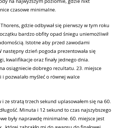
awody na najwyższym poziomie, gdzie nikt
żnice czasowe minimalne.
 Thorens, gdzie odbywał się pierwszy w tym roku
oczątku bardzo obfity opad śniegu uniemożliwił
iadomością. Istotne aby przed zawodami
. W następny dzień pogoda prezentowała się
, kwalifikacje oraz finały jednego dnia.
a osiągniecie dobrego rezultatu. 23. miejsce
 i pozwalało myśleć o równej walce
 i ze stratą trzech sekund uplasowałem się na 60.
długość. Minuta i 12 sekund to czas najszybszego
we były naprawdę minimalne. 60. miejsce jest
k., której zabrakło mi do awansu do finałowej