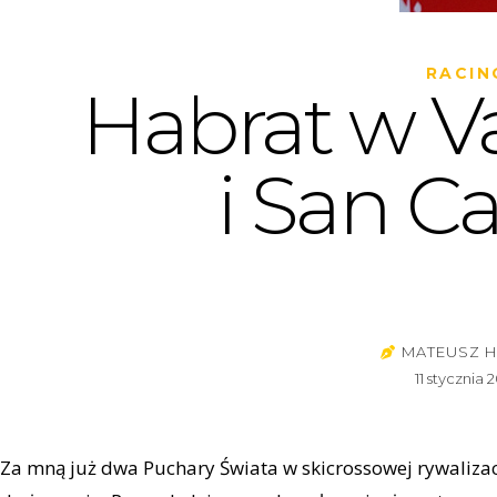
RACIN
Habrat w V
i San C
MATEUSZ 
11 stycznia 
Za mną już dwa Puchary Świata w skicrossowej rywalizacj