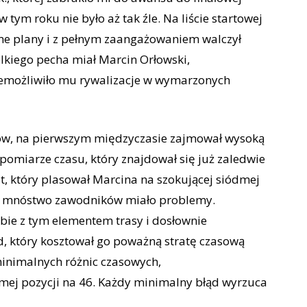
 tym roku nie było aż tak źle. Na liście startowej
ame plany i z pełnym zaangażowaniem walczył
elkiego pecha miał Marcin Orłowski,
niemożliwiło mu rywalizacje w wymarzonych
nerów, na pierwszym międzyczasie zajmował wysoką
m pomiarze czasu, który znajdował się już zaledwie
t, który plasował Marcina na szokującej siódmej
rym mnóstwo zawodników miało problemy.
obie z tym elementem trasy i dosłownie
d, który kosztował go poważną stratę czasową
 minimalnych różnic czasowych,
dmej pozycji na 46. Każdy minimalny błąd wyrzuca