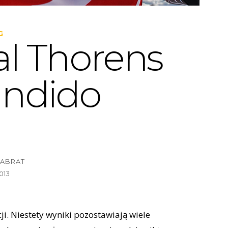
G
al Thorens
andido
HABRAT
2013
i. Niestety wyniki pozostawiają wiele