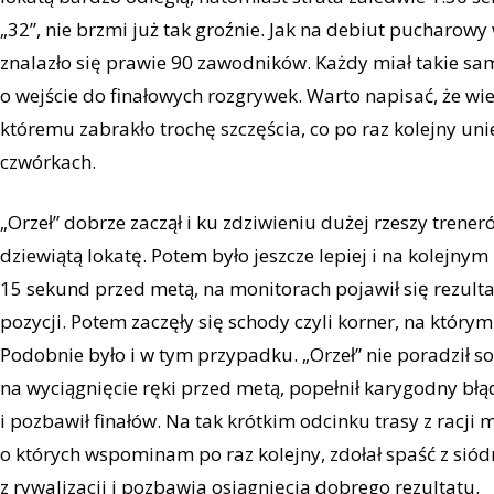
„32”, nie brzmi już tak groźnie. Jak na debiut pucharowy w
znalazło się prawie 90 zawodników. Każdy miał takie s
o wejście do finałowych rozgrywek. Warto napisać, że wi
któremu zabrakło trochę szczęścia, co po raz kolejny u
czwórkach.
„Orzeł” dobrze zaczął i ku zdziwieniu dużej rzeszy tre
dziewiątą lokatę. Potem było jeszcze lepiej i na kolejny
15 sekund przed metą, na monitorach pojawił się rezulta
pozycji. Potem zaczęły się schody czyli korner, na któ
Podobnie było i w tym przypadku. „Orzeł” nie poradził s
na wyciągnięcie ręki przed metą, popełnił karygodny błą
i pozbawił finałów. Na tak krótkim odcinku trasy z racji
o których wspominam po raz kolejny, zdołał spaść z sió
z rywalizacji i pozbawia osiągnięcia dobrego rezultatu.