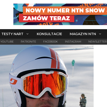
TESTY NART
KONSULTACJE
MAGAZYN NTN
YOUTUBE
PATRONITE
FACEBOOK
INSTAGRAM
NEWSLETTER