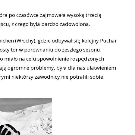
tóra po czasówce zajmowała wysoką trzecią
scu, z czego była bardzo zadowolona.
nichen (Włochy), gdzie odbywał się kolejny Puchar
osty tor w porównaniu do zeszłego sezonu.
 co miało na celu spowolnienie rozpędzonych
iają ogromne problemy, była dla nas ułatwieniem
órymi niektórzy zawodnicy nie potrafili sobie