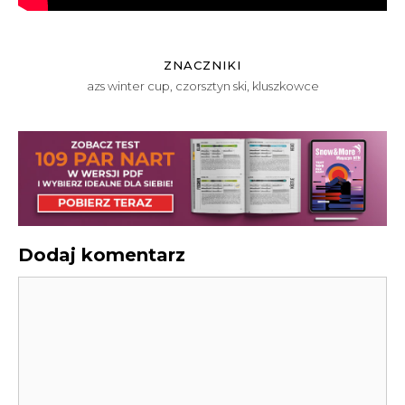
ZNACZNIKI
azs winter cup
,
czorsztyn ski
,
kluszkowce
Dodaj komentarz