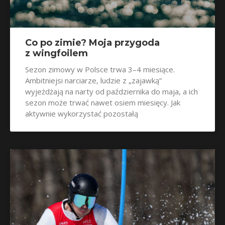
Co po zimie? Moja przygoda
z wingfoilem
Sezon zimowy w Polsce trwa 3–4 miesiące.
Ambitniejsi narciarze, ludzie z „zajawką”
wyjeżdżają na narty od października do maja, a ich
sezon może trwać nawet osiem miesięcy. Jak
aktywnie wykorzystać pozostałą