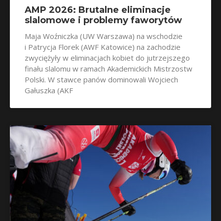
AMP 2026: Brutalne eliminacje
slalomowe i problemy faworytów
Maja Woźniczka (UW Warszawa) na wschodzie
i Patrycja Florek (AWF Katowice) na zachodzie
zwyciężyły w eliminacjach kobiet do jutrzejszego
finału slalomu w ramach Akademickich Mistrzostw
Polski. W stawce panów dominowali Wojciech
Gałuszka (AKF