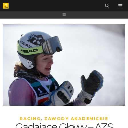
RACING
,
ZAWODY AKADEMICKIE
Gadające Głowy – AZS