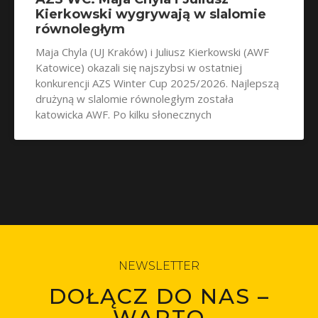
Kierkowski wygrywają w slalomie
równoległym
Maja Chyla (UJ Kraków) i Juliusz Kierkowski (AWF
Katowice) okazali się najszybsi w ostatniej
konkurencji AZS Winter Cup 2025/2026. Najlepszą
drużyną w slalomie równoległym została
katowicka AWF. Po kilku słonecznych
NEWSLETTER
DOŁĄCZ DO NAS –
WARTO