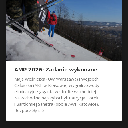
AMP 2026: Zadanie wykonane
Maja Woźniczka (UW Warszawa) i Wojciech
Gałuszka (AKF w Krakowie) wygrali zawody
eliminacyjne giganta w strefie wschodniej.
Na zachodzie najszybsi byli Patrycja Florek
i Bartłomiej Sanetra (oboje AWF Katowice).
Rozpoczęły się