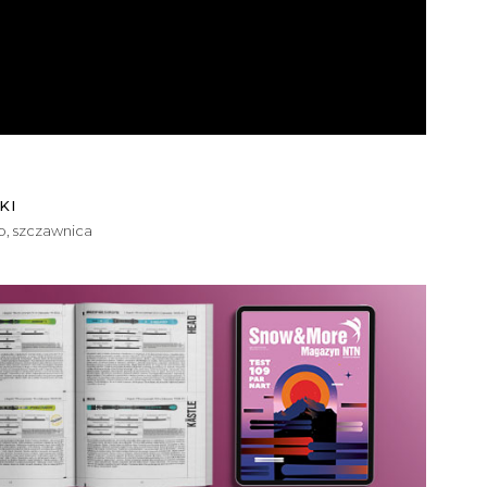
KI
p
,
szczawnica