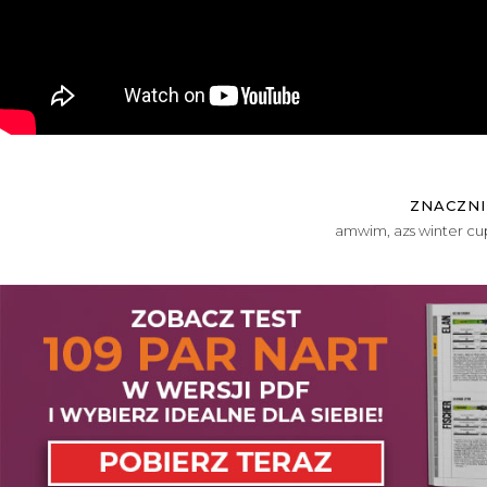
ZNACZNI
amwim
,
azs winter cu