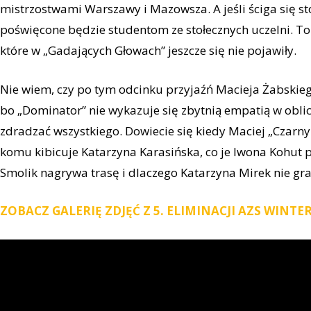
mistrzostwami Warszawy i Mazowsza. A jeśli ściga się sto
poświęcone będzie studentom ze stołecznych uczelni. To
które w „Gadających Głowach” jeszcze się nie pojawiły.
Nie wiem, czy po tym odcinku przyjaźń Macieja Żabskieg
bo „Dominator” nie wykazuje się zbytnią empatią w oblic
zdradzać wszystkiego. Dowiecie się kiedy Maciej „Czarn
komu kibicuje Katarzyna Karasińska, co je Iwona Kohu
Smolik nagrywa trasę i dlaczego Katarzyna Mirek nie gra
ZOBACZ GALERIĘ ZDJĘĆ Z 5. ELIMINACJI AZS WINTE