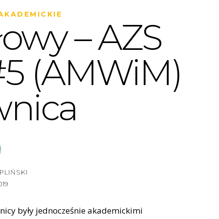
AKADEMICKIE
łowy – AZS
#5 (AMWiM)
wnica
PLIŃSKI
019
wnicy były jednocześnie akademickimi