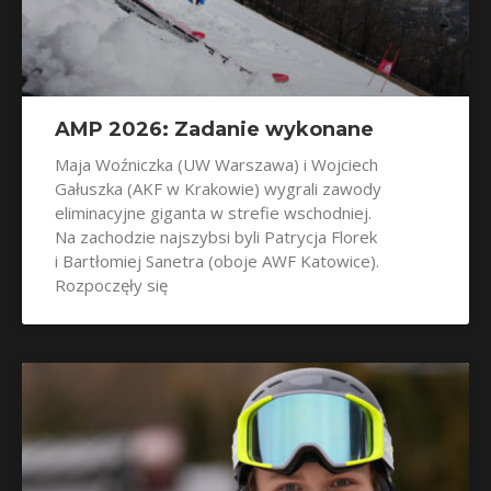
AMP 2026: Zadanie wykonane
Maja Woźniczka (UW Warszawa) i Wojciech
Gałuszka (AKF w Krakowie) wygrali zawody
eliminacyjne giganta w strefie wschodniej.
Na zachodzie najszybsi byli Patrycja Florek
i Bartłomiej Sanetra (oboje AWF Katowice).
Rozpoczęły się