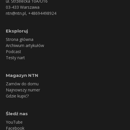
ul. Strzelecka 10A/U16
03-433 Warszawa
ntn@ntn.pl
, +48694498924
Eksploruj
Strona główna
Archiwum artykułów
Podcast
Testy nart
Magazyn NTN
Zamów do domu
Najnowszy numer
Gdzie kupić?
Śledź nas
YouTube
Facebook