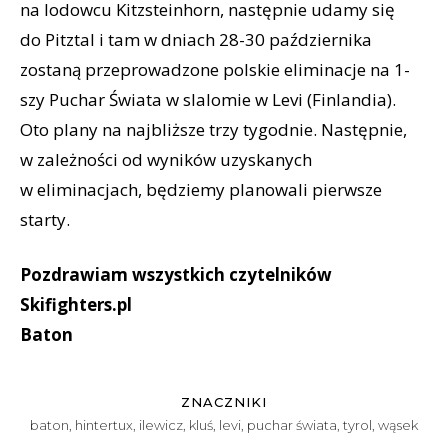
na lodowcu Kitzsteinhorn, następnie udamy się
do Pitztal i tam w dniach 28-30 października
zostaną przeprowadzone polskie eliminacje na 1-
szy Puchar Świata w slalomie w Levi (Finlandia).
Oto plany na najbliższe trzy tygodnie. Następnie,
w zależności od wyników uzyskanych
w eliminacjach, będziemy planowali pierwsze
starty.
Pozdrawiam wszystkich czytelników
Skifighters.pl
Baton
ZNACZNIKI
baton
,
hintertux
,
ilewicz
,
kluś
,
levi
,
puchar świata
,
tyrol
,
wąsek