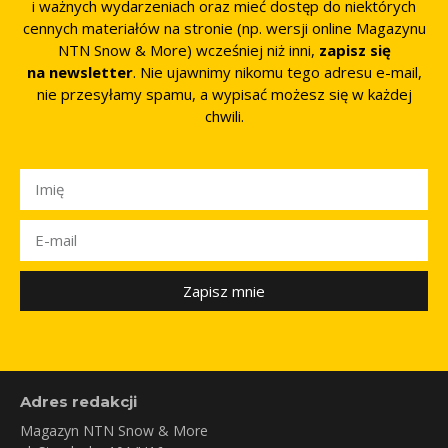
i ważnych wydarzeniach oraz mieć dostęp do niektórych
cennych materiałów na stronie (np. wersji online Magazynu
NTN Snow & More) wcześniej niż inni,
zapisz się
na newsletter
. Nie ujawnimy nikomu tego adresu e-mail,
nie przesyłamy spamu, a wypisać możesz się w każdej
chwili.
Zapisz mnie
Adres redakcji
Magazyn NTN Snow & More