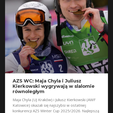
AZS WC: Maja Chyla i Juliusz
Kierkowski wygrywają w slalomie
równoległym
Maja Chyla (UJ Kraków) i Juliusz Kierkowski (AWF
Katowice) okazali się najszybsi w ostatniej
konkurencji AZS Winter Cup 2025/2026. Najlepszą