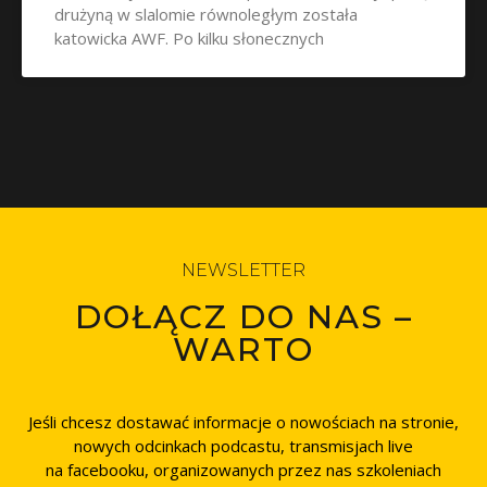
drużyną w slalomie równoległym została
katowicka AWF. Po kilku słonecznych
NEWSLETTER
DOŁĄCZ DO NAS –
WARTO
Jeśli chcesz dostawać informacje o nowościach na stronie,
nowych odcinkach podcastu, transmisjach live
na facebooku, organizowanych przez nas szkoleniach