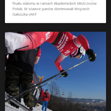
finału slalomu w ramach Akademickich Mistrzostw
Polski. W stawce panów dominowali Wojciech
Gałuszka (AKF