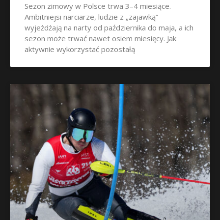
Sezon zimowy w Polsce trwa 3–4 miesiące.
Ambitniejsi narciarze, ludzie z „zajawką”
wyjeżdżają na narty od października do maja, a ich
sezon może trwać nawet osiem miesięcy. Jak
aktywnie wykorzystać pozostałą