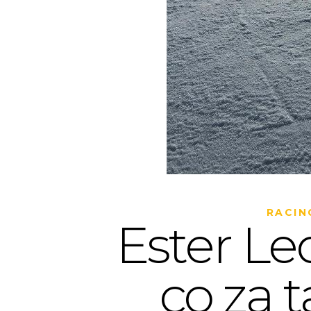
RACIN
Ester Le
co za t