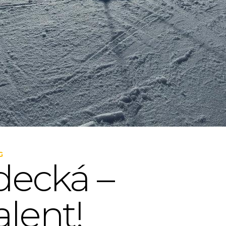
G
decká –
alent!