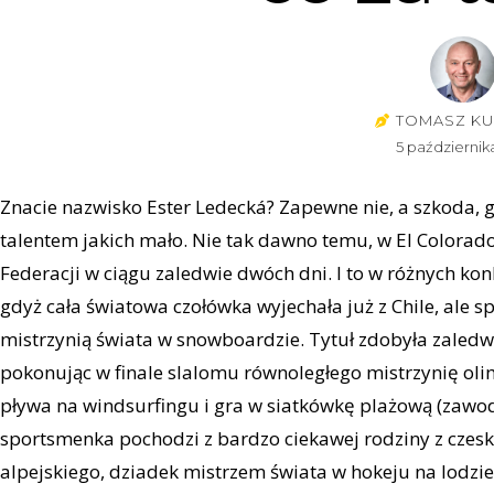
TOMASZ KU
5 październik
Znacie nazwisko Ester Ledecká? Zapewne nie, a szkoda, g
talentem jakich mało. Nie tak dawno temu, w El Colora
Federacji w ciągu zaledwie dwóch dni. I to w różnych ko
gdyż cała światowa czołówka wyjechała już z Chile, ale 
mistrzynią świata w snowboardzie. Tytuł zdobyła zaledw
pokonując w finale slalomu równoległego mistrzynię olim
pływa na windsurfingu i gra w siatkówkę plażową (zawodn
sportsmenka pochodzi z bardzo ciekawej rodziny z czes
alpejskiego, dziadek mistrzem świata w hokeju na lodz