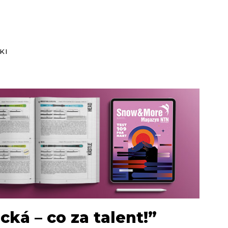
KI
ká – co za talent!”