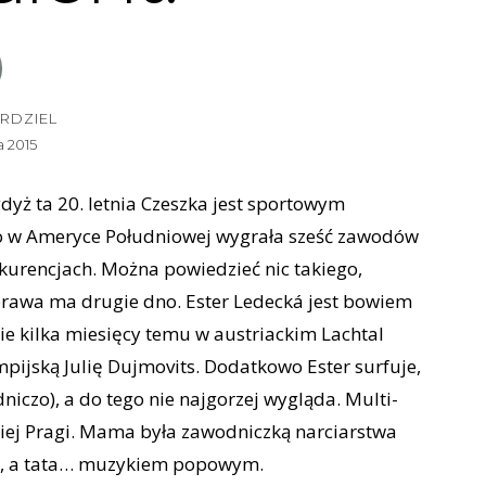
RDZIEL
a 2015
dyż ta 20. letnia Czeszka jest sportowym
do w Ameryce Południowej wygrała sześć zawodów
nkurencjach. Można powiedzieć nic takiego,
sprawa ma drugie dno. Ester Ledecká jest bowiem
ie kilka miesięcy temu w austriackim Lachtal
pijską Julię Dujmovits. Dodatkowo Ester surfuje,
iczo), a do tego nie najgorzej wygląda. Multi-
kiej Pragi. Mama była zawodniczką narciarstwa
ie, a tata… muzykiem popowym.