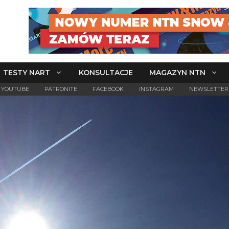
TESTY NART
KONSULTACJE
MAGAZYN NTN
YOUTUBE
PATRONITE
FACEBOOK
INSTAGRAM
NEWSLETTER