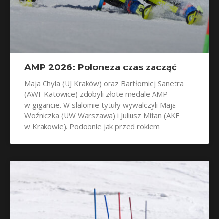
AMP 2026: Poloneza czas zacząć
Maja Chyla (UJ Kraków) oraz Bartłomiej Sanetra
(AWF Katowice) zdobyli złote medale AMP
w gigancie. W slalomie tytuły wywalczyli Maja
Woźniczka (UW Warszawa) i Juliusz Mitan (AKF
w Krakowie). Podobnie jak przed rokiem