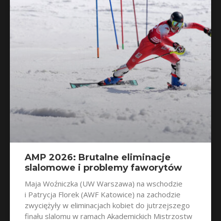
AMP 2026: Brutalne eliminacje
slalomowe i problemy faworytów
Maja Woźniczka (UW Warszawa) na wschodzie
i Patrycja Florek (AWF Katowice) na zachodzie
zwyciężyły w eliminacjach kobiet do jutrzejszego
finału slalomu w ramach Akademickich Mistrzostw