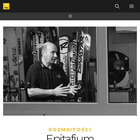
ROZMAITOŚCI
Epitafium