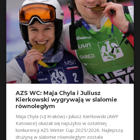
AZS WC: Maja Chyla i Juliusz
Kierkowski wygrywają w slalomie
równoległym
Maja Chyla (UJ Kraków) i Juliusz Kierkowski (AWF
Katowice) okazali się najszybsi w ostatniej
konkurencji AZS Winter Cup 2025/2026. Najlepszą
drużyną w slalomie równoległym została