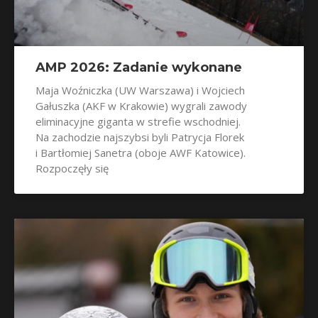
AMP 2026: Zadanie wykonane
Maja Woźniczka (UW Warszawa) i Wojciech
Gałuszka (AKF w Krakowie) wygrali zawody
eliminacyjne giganta w strefie wschodniej.
Na zachodzie najszybsi byli Patrycja Florek
i Bartłomiej Sanetra (oboje AWF Katowice).
Rozpoczęły się