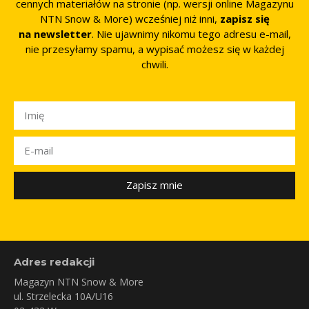
cennych materiałów na stronie (np. wersji online Magazynu
NTN Snow & More) wcześniej niż inni,
zapisz się
na newsletter
. Nie ujawnimy nikomu tego adresu e-mail,
nie przesyłamy spamu, a wypisać możesz się w każdej
chwili.
Zapisz mnie
Adres redakcji
Magazyn NTN Snow & More
ul. Strzelecka 10A/U16