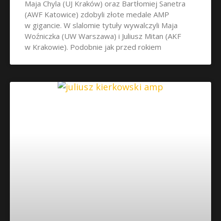
Maja Chyla (UJ Kraków) oraz Bartłomiej Sanetra
(AWF Katowice) zdobyli złote medale AMP
w gigancie. W slalomie tytuły wywalczyli Maja
Woźniczka (UW Warszawa) i Juliusz Mitan (AKF
w Krakowie). Podobnie jak przed rokiem