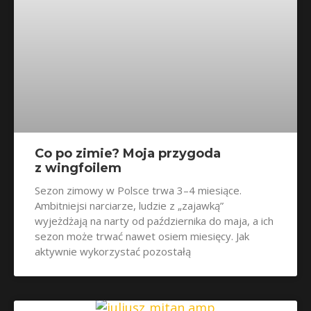
Co po zimie? Moja przygoda
z wingfoilem
Sezon zimowy w Polsce trwa 3–4 miesiące.
Ambitniejsi narciarze, ludzie z „zajawką”
wyjeżdżają na narty od października do maja, a ich
sezon może trwać nawet osiem miesięcy. Jak
aktywnie wykorzystać pozostałą