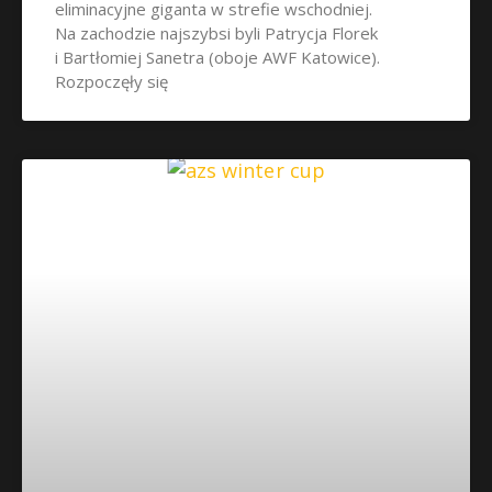
eliminacyjne giganta w strefie wschodniej.
Na zachodzie najszybsi byli Patrycja Florek
i Bartłomiej Sanetra (oboje AWF Katowice).
Rozpoczęły się