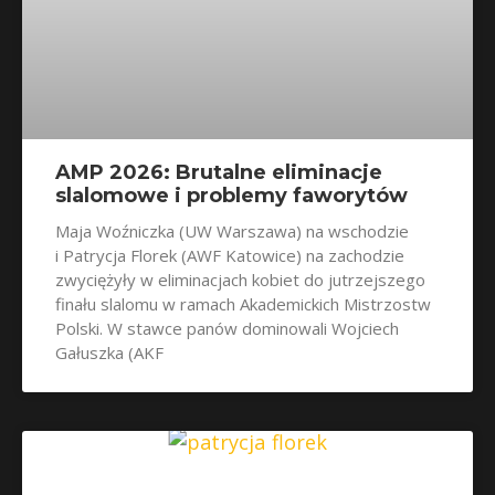
AMP 2026: Brutalne eliminacje
slalomowe i problemy faworytów
Maja Woźniczka (UW Warszawa) na wschodzie
i Patrycja Florek (AWF Katowice) na zachodzie
zwyciężyły w eliminacjach kobiet do jutrzejszego
finału slalomu w ramach Akademickich Mistrzostw
Polski. W stawce panów dominowali Wojciech
Gałuszka (AKF