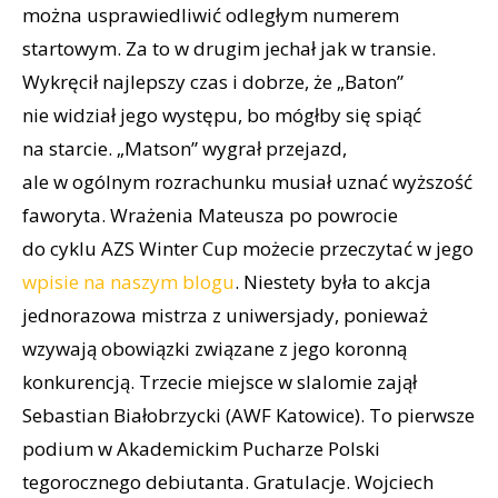
można usprawiedliwić odległym numerem
startowym. Za to w drugim jechał jak w transie.
Wykręcił najlepszy czas i dobrze, że „Baton”
nie widział jego występu, bo mógłby się spiąć
na starcie. „Matson” wygrał przejazd,
ale w ogólnym rozrachunku musiał uznać wyższość
faworyta. Wrażenia Mateusza po powrocie
do cyklu AZS Winter Cup możecie przeczytać w jego
wpisie na naszym blogu
. Niestety była to akcja
jednorazowa mistrza z uniwersjady, ponieważ
wzywają obowiązki związane z jego koronną
konkurencją. Trzecie miejsce w slalomie zajął
Sebastian Białobrzycki (AWF Katowice). To pierwsze
podium w Akademickim Pucharze Polski
tegorocznego debiutanta. Gratulacje. Wojciech