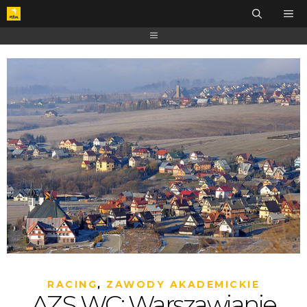
RACING
,
ZAWODY AKADEMICKIE
AZS WC: Warszawianie