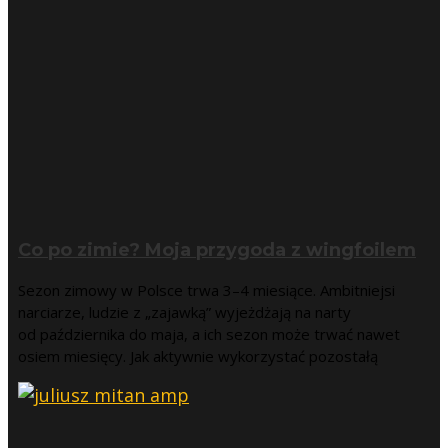
Co po zimie? Moja przygoda z wingfoilem
Sezon zimowy w Polsce trwa 3–4 miesiące. Ambitniejsi
narciarze, ludzie z „zajawką” wyjeżdżają na narty
od października do maja, a ich sezon może trwać nawet
osiem miesięcy. Jak aktywnie wykorzystać pozostałą