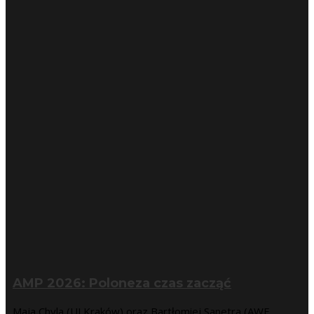
AMP 2026: Poloneza czas zacząć
Maja Chyla (UJ Kraków) oraz Bartłomiej Sanetra (AWF