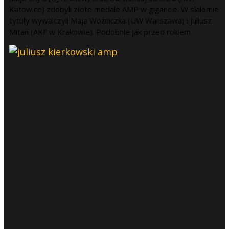
Katowice) zdobyli złote medale AMP w gigancie. W slalomie
tytuły wywalczyli Maja Woźniczka (UW Warszawa) i Juliusz
Mitan (AKF w Krakowie). Podobnie jak przed rokiem