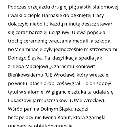
Podczas przejazdu drugiej piętnastki slalomowej
i walki o ciepłe Harnasie do pękniętej trasy
dołączyło niebo i z każdą minutą deszcz stawał
się coraz bardziej uciążliwy. Ulewa popsuła
trochę ceremonię wręczania medali, a szkoda,
bo V eliminacje były jednocześnie mistrzostwami
Dolnego Śląska. Ta klasyfikacja spadła jak
z nieba Maciejowi „Czarnemu Koniowi”
Bieńkowskiemu (UE Wrocław), który wreszcie,
po wielu latach prób, coś wygrał. To on zdobył
tytuł w slalomie. W gigancie sztuka ta udała się
Łukaszowi Jarmuszczakowi (UMe Wrocław).
Wśród pań na Dolnym Śląsku rządzi
bezapelacyjnie Iwona Kohut, która zgarnęła
puchary za obie konkurencje.