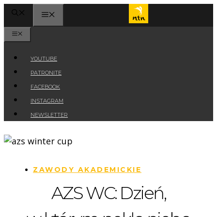
Przejdź
MENU
do
treści
MENU
YOUTUBE
PATRONITE
FACEBOOK
INSTAGRAM
NEWSLETTER
ZAWODY AKADEMICKIE
AZS WC: Dzień,