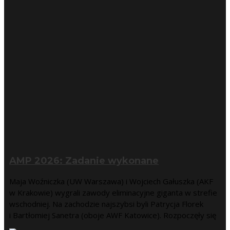
AMP 2026: Zadanie wykonane
Maja Woźniczka (UW Warszawa) i Wojciech Gałuszka (AKF
w Krakowie) wygrali zawody eliminacyjne giganta w strefie
wschodniej. Na zachodzie najszybsi byli Patrycja Florek
i Bartłomiej Sanetra (oboje AWF Katowice). Rozpoczęły się