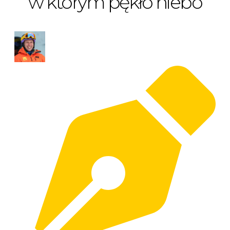
w którym pękło niebo