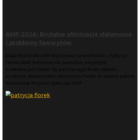
AMP 2026: Brutalne eliminacje slalomowe
i problemy faworytów
Maja Woźniczka (UW Warszawa) na wschodzie i Patrycja
Florek (AWF Katowice) na zachodzie zwyciężyły
w eliminacjach kobiet do jutrzejszego finału slalomu
w ramach Akademickich Mistrzostw Polski. W stawce panów
dominowali Wojciech Gałuszka (AKF