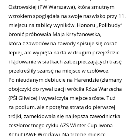
Ostrowskiej (PW Warszawa), która smutnym
wzrokiem spoglądała na swoje nazwisko przy 11.
miejscu na tablicy wyników. Honoru „Polibudy”
bronić próbowała Maja Krzyżanowska,
która z zawodów na zawody spisuje się coraz
lepiej, ale wypięta narta w drugim przejeździe
i lądowanie w siatkach zabezpieczających trasę
przekreśliły szansę na miejsce w czołówce.
Po nieudanym debiucie na Harendzie (złamany
obojczyk) do rywalizacji wróciła Róża Warzecha
(PŚl Gliwice) i wywalczyła miejsce szóste. Tuż
za podium, ale z potężną stratą do pierwszej
trójki, zameldowała się najlepsza zawodniczka
zeszłorocznego cyklu AZS Winter Cup Iwona
Kohut (AWF Wrocław). Na trzecie miejsce