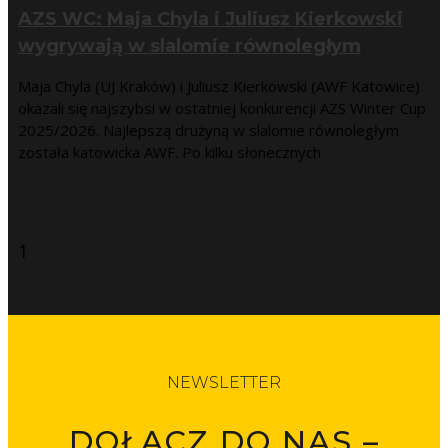
AZS WC: Maja Chyla i Juliusz Kierkowski
wygrywają w slalomie równoległym
Maja Chyla (UJ Kraków) i Juliusz Kierkowski (AWF Katowice)
okazali się najszybsi w ostatniej konkurencji AZS Winter Cup
2025/2026. Najlepszą drużyną w slalomie równoległym
została katowicka AWF. Po kilku słonecznych
NEWSLETTER
DOŁĄCZ DO NAS –