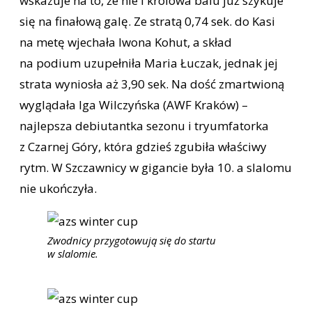
wskazuje na to, że nie i królowa balu już szykuje
się na finałową galę. Ze stratą 0,74 sek. do Kasi
na metę wjechała Iwona Kohut, a skład
na podium uzupełniła Maria Łuczak, jednak jej
strata wyniosła aż 3,90 sek. Na dość zmartwioną
wyglądała Iga Wilczyńska (AWF Kraków) –
najlepsza debiutantka sezonu i tryumfatorka
z Czarnej Góry, która gdzieś zgubiła właściwy
rytm. W Szczawnicy w gigancie była 10. a slalomu
nie ukończyła.
Zwodnicy przygotowują się do startu
w slalomie.