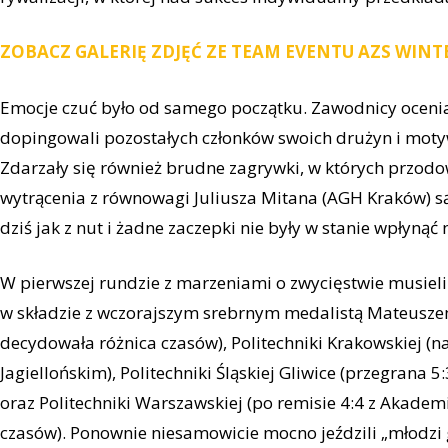
ZOBACZ GALERIĘ ZDJĘĆ ZE TEAM EVENTU AZS WINTE
Emocje czuć było od samego początku. Zawodnicy oceniali
dopingowali pozostałych członków swoich drużyn i moty
Zdarzały się również brudne zagrywki, w których przodo
wytrącenia z równowagi Juliusza Mitana (AGH Kraków) są n
dziś jak z nut i żadne zaczepki nie były w stanie wpłynąć
W pierwszej rundzie z marzeniami o zwycięstwie musie
w składzie z wczorajszym srebrnym medalistą Mateusze
decydowała różnica czasów), Politechniki Krakowskiej (n
Jagiellońskim), Politechniki Śląskiej Gliwice (przegran
oraz Politechniki Warszawskiej (po remisie 4:4 z Akademi
czasów). Ponownie niesamowicie mocno jeździli „młodzi g