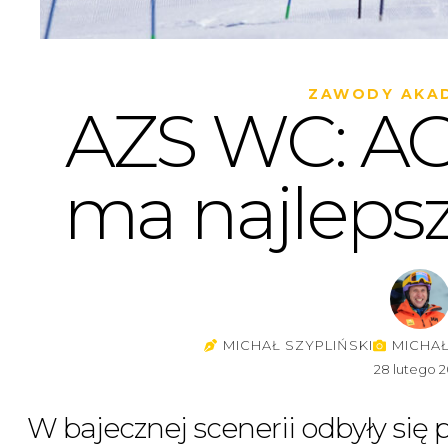
ZAWODY AKAD
AZS WC: A
ma najleps
MICHAŁ SZYPLIŃSKI
MICHAŁ
28 lutego 2
W bajecznej scenerii odbyły się 